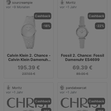
sourcreampie
Moritz
vor ~9 Monaten
vor ~1 Jahr
Cashback
Cashback
-18%
-22%
Calvin Klein 2. Chance -
Fossil 2. Chance: Fossil
Calvin Klein Damenuhr
Damenuhr ES4699
K8A23546
195.39 €
69.39 €
237.03 €
89.00 €
Moritz
pandabearcat
vor ~1 Jahr
vor ~1 Jahr
Cashback
Cashback