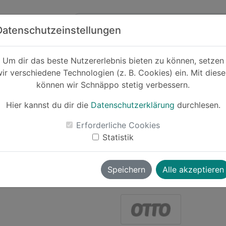
Zum Hauptinhalt springen
ck
Partner
Datenschutzeinstellungen
Um dir das beste Nutzererlebnis bieten zu können, setzen
ir verschiedene Technologien (z. B. Cookies) ein. Mit dies
-17%
können wir Schnäppo stetig verbessern.
Roborock Na
Hier kannst du dir die
Datenschutzerklärung
durchlesen.
Erforderliche Cookies
Statistik
Le
Speichern
Alle akzeptieren
wolverine
vor ~1 Jahr