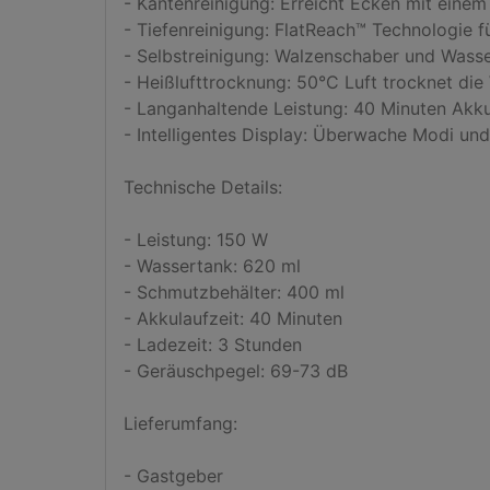
- Kantenreinigung: Erreicht Ecken mit einem
- Tiefenreinigung: FlatReach™ Technologie f
- Selbstreinigung: Walzenschaber und Wasse
- Heißlufttrocknung: 50°C Luft trocknet die 
- Langanhaltende Leistung: 40 Minuten Akkul
- Intelligentes Display: Überwache Modi un
Technische Details:

- Leistung: 150 W

- Wassertank: 620 ml

- Schmutzbehälter: 400 ml

- Akkulaufzeit: 40 Minuten

- Ladezeit: 3 Stunden

- Geräuschpegel: 69-73 dB

Lieferumfang:

- Gastgeber
