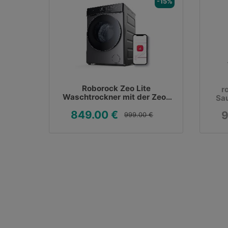
-15%
Roborock Zeo Lite
r
Waschtrockner mit der Zeo-
Sau
Cycle®
849.00 €
9
Trocknungstechnologie
999.00 €