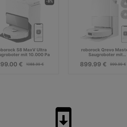
-8%
oborock S8 MaxV Ultra
roborock Qrevo Mast
groboter mit 10.000 Pa
Saugroboter mit
Wischfunktion
99.00 €
899.99 €
1088.99 €
999.99 €
system_update