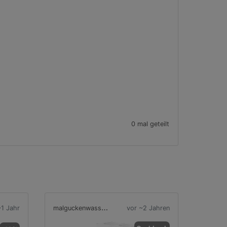
0 mal geteilt
m
alguckenwassogeht1
~1 Jahr
vor ~2 Jahren