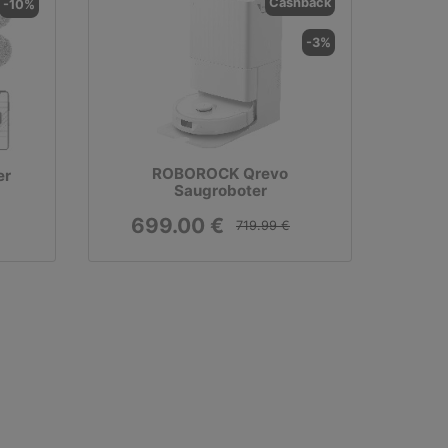
Cashback
-10%
-3%
ROBOROCK Qrevo
er
Saugroboter
699.00 €
719.99 €