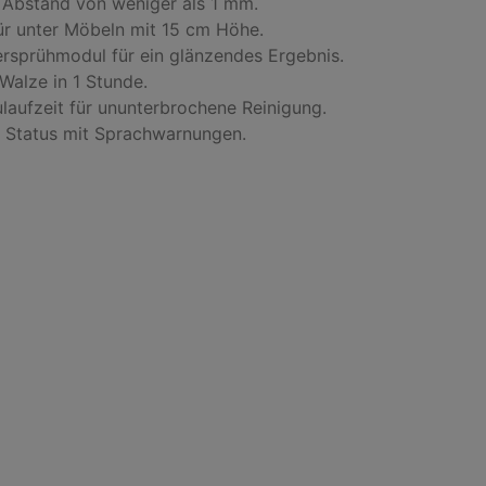
 Abstand von weniger als 1 mm.

ür unter Möbeln mit 15 cm Höhe.

rsprühmodul für ein glänzendes Ergebnis.

Walze in 1 Stunde.

aufzeit für ununterbrochene Reinigung.

d Status mit Sprachwarnungen.
