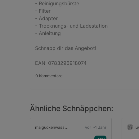
- Reinigungsbürste

- Filter

- Adapter

- Trocknungs- und Ladestation

- Anleitung

Schnapp dir das Angebot!

EAN: 0783296918074
0 Kommentare
Ähnliche Schnäppchen:
m
alguckenwassogeht1
vor ~1 Jahr
lu