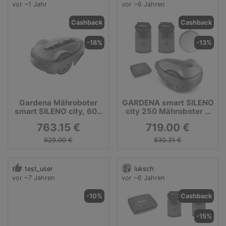
vor ~1 Jahr
vor ~6 Jahren
Cashback
Cashback
-18%
-13%
Gardena Mähroboter
GARDENA smart SILENO
smart SILENO city, 600
city 250 Mähroboter +
m²
smart Power 2er-Pack +
763.15 €
719.00 €
Google Nest Mini kaufen
| tink
929.00 €
830.31 €
test_user
luksch
vor ~7 Jahren
vor ~6 Jahren
-10%
Cashback
-15%