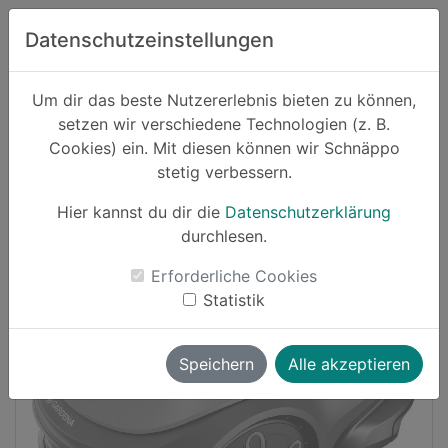
Zum Hauptinhalt springen
Datenschutzeinstellungen
Schnäppo.
Um dir das beste Nutzererlebnis bieten zu können,
Suchen
setzen wir verschiedene Technologien (z. B.
home
Cookies) ein. Mit diesen können wir Schnäppo
Schnäppchen
Haushalt und Garten
stetig verbessern.
Hier kannst du dir die
Datenschutzerklärung
-16%
durchlesen.
Erforderliche Cookies
Statistik
Speichern
Alle akzeptieren