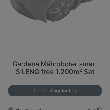
Gardena Mähroboter smart
SILENO free 1.200m² Set
Leider Abgelaufen
thumb_up
wolverine
vor ~1 Jahr