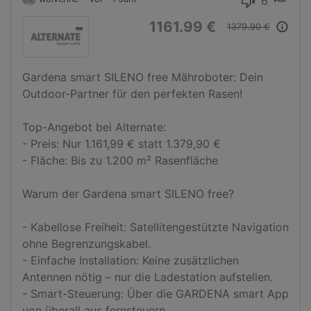
6
thumb_down
1161.99 €
info_outline
1379.90 €
Gardena smart SILENO free Mähroboter: Dein 
Outdoor-Partner für den perfekten Rasen!

Top-Angebot bei Alternate:

- Preis: Nur 1.161,99 € statt 1.379,90 €

- Fläche: Bis zu 1.200 m² Rasenfläche

Warum der Gardena smart SILENO free?

- Kabellose Freiheit: Satellitengestützte Navigation 
ohne Begrenzungskabel.

- Einfache Installation: Keine zusätzlichen 
Antennen nötig – nur die Ladestation aufstellen.

- Smart-Steuerung: Über die GARDENA smart App 
von überall aus fernsteuern.
