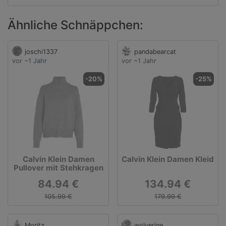
Ähnliche Schnäppchen:
joschi1337
pandabearcat
vor ~1 Jahr
vor ~1 Jahr
-20%
-25%
Calvin Klein Damen
Calvin Klein Damen Kleid
Pullover mit Stehkragen
84.94 €
134.94 €
105.99 €
179.99 €
Moritz
wolverine