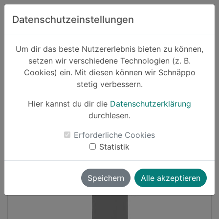
Zum Hauptinhalt springen
Datenschutzeinstellungen
Schnäppo.
Um dir das beste Nutzererlebnis bieten zu können,
Suchen
setzen wir verschiedene Technologien (z. B.
home
Cookies) ein. Mit diesen können wir Schnäppo
Schnäppchen
Mode
stetig verbessern.
Hier kannst du dir die
Datenschutzerklärung
-33%
durchlesen.
Erforderliche Cookies
Statistik
Speichern
Alle akzeptieren