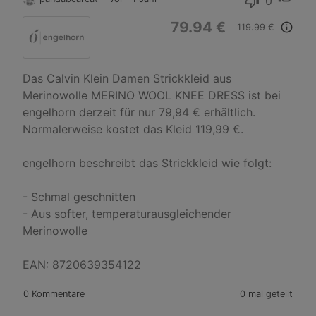
0
thumb_down
79.94 €
info_outline
119.99 €
Das Calvin Klein Damen Strickkleid aus 
Merinowolle MERINO WOOL KNEE DRESS ist bei 
engelhorn derzeit für nur 79,94 € erhältlich. 
Normalerweise kostet das Kleid 119,99 €.

engelhorn beschreibt das Strickkleid wie folgt:

- Schmal geschnitten

- Aus softer, temperaturausgleichender 
Merinowolle

EAN: 8720639354122
0 Kommentare
0 mal geteilt