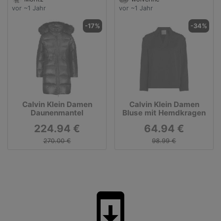
vor ~1 Jahr
vor ~1 Jahr
-17%
-34%
Calvin Klein Damen
Calvin Klein Damen
Daunenmantel
Bluse mit Hemdkragen
224.94 €
64.94 €
270.00 €
98.99 €
system_update