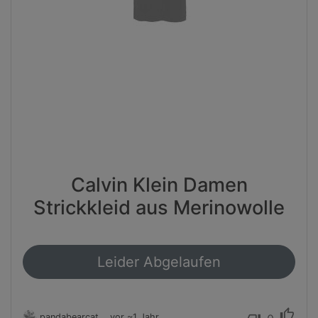
Calvin Klein Damen
Strickkleid aus Merinowolle
Leider Abgelaufen
thumb_up
pandabearcat
vor ~1 Jahr