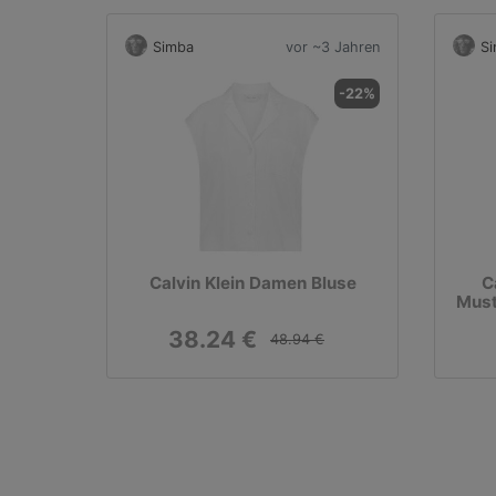
Simba
vor ~3 Jahren
S
-22%
Calvin Klein Damen Bluse
C
Must
38.24 €
48.94 €