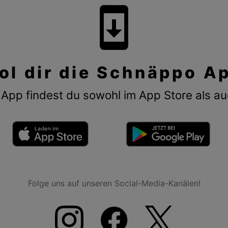
system_update
ol dir die Schnäppo A
App findest du sowohl im App Store als au
Folge uns auf unseren Social-Media-Kanälen!