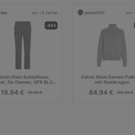
imba
vor ~3 Jahren
joschi1337
vor 
-44%
alvin Klein Schlafhose,
Calvin Klein Damen Pull
er, für Damen, VFR BLUE,
mit Stehkragen
L
18.94 €
84.94 €
33.94 €
105.99 €