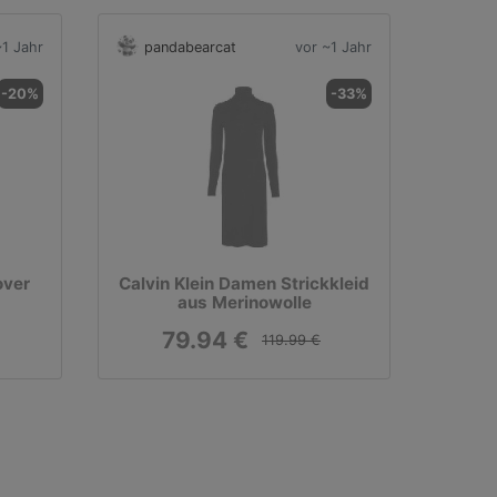
~1 Jahr
pandabearcat
vor ~1 Jahr
-20%
-33%
over
Calvin Klein Damen Strickkleid
aus Merinowolle
79.94 €
119.99 €