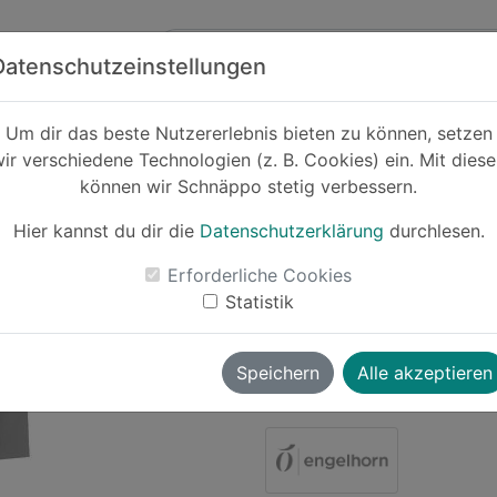
Zum Hauptinhalt springen
ck
Partner
Datenschutzeinstellungen
Um dir das beste Nutzererlebnis bieten zu können, setzen
ir verschiedene Technologien (z. B. Cookies) ein. Mit dies
-34%
können wir Schnäppo stetig verbessern.
Calvin Kl
H
Hier kannst du dir die
Datenschutzerklärung
durchlesen.
Erforderliche Cookies
Statistik
Le
Speichern
Alle akzeptieren
wolverine
vor ~1 Jahr