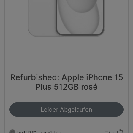
Refurbished: Apple iPhone 15
Plus 512GB rosé
Leider Abgelaufen
thumb_up
joschi1337
vor ~1 Jahr