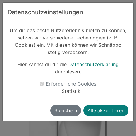
Zum Hauptinhalt springen
Datenschutzeinstellungen
Schnäppo.
Um dir das beste Nutzererlebnis bieten zu können,
Suchen
setzen wir verschiedene Technologien (z. B.
home
Cookies) ein. Mit diesen können wir Schnäppo
Schnäppchen
Elektronik und Computer
stetig verbessern.
Hier kannst du dir die
Datenschutzerklärung
Cashback
durchlesen.
-18%
Erforderliche Cookies
Statistik
Speichern
Alle akzeptieren