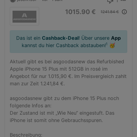
1
thumb_down
1015.90 €
info_outline
1241.84 €
Das ist ein
Cashback-Deal
! Über unsere
App
1
kannst du hier Cashback abstauben!
🥳
Aktuell gibt es bei asgoodasnew das Refurbished 
Apple iPhone 15 Plus mit 512GB in rosé im 
Angebot für nur 1.015,90 €. Im Preisvergleich zahlt 
man zur Zeit 1.241,84 €.

asgoodasnew gibt zu dem iPhone 15 Plus noch 
folgende Infos an:

Der Zustand ist mit „Wie Neu“ eingestuft. Das 
iPhone ist somit ohne Gebrauchsspuren.

Beschreibung:
