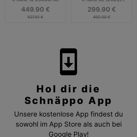
256GB weiß
449.90 €
299.90 €
627.91 €
492.00 €
system_update
Hol dir die
Schnäppo App
Unsere kostenlose App findest du
sowohl im App Store als auch bei
Google Play!