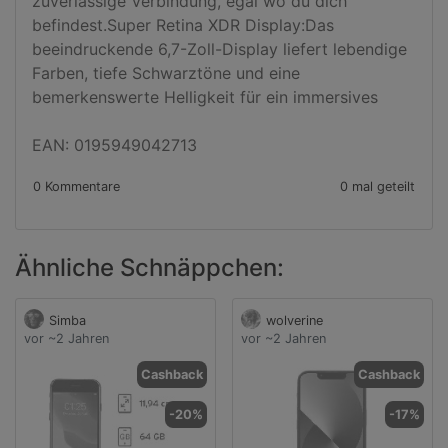
zuverlässige Verbindung, egal wo du dich 
befindest.Super Retina XDR Display:Das 
beeindruckende 6,7-Zoll-Display liefert lebendige 
Farben, tiefe Schwarztöne und eine 
bemerkenswerte Helligkeit für ein immersives

EAN: 0195949042713
0 Kommentare
0 mal geteilt
Ähnliche Schnäppchen:
Simba
wolverine
vor ~2 Jahren
vor ~2 Jahren
Cashback
Cashback
-20%
-17%