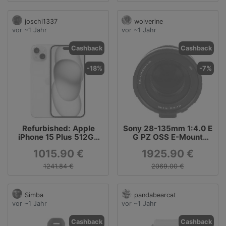
joschi1337
wolverine
vor ~1 Jahr
vor ~1 Jahr
Cashback
Cashback
-18%
-7%
Refurbished: Apple
Sony 28-135mm 1:4.0 E
iPhone 15 Plus 512GB
G PZ OSS E-Mount
rosé
Objektiv
1015.90 €
1925.90 €
1241.84 €
2069.00 €
Simba
pandabearcat
vor ~1 Jahr
vor ~1 Jahr
Cashback
Cashback