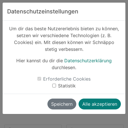
Zum Hauptinhalt springen
Datenschutzeinstellungen
Schnäppo.
Um dir das beste Nutzererlebnis bieten zu können,
Suchen
setzen wir verschiedene Technologien (z. B.
home
Cookies) ein. Mit diesen können wir Schnäppo
Partner
asgoodasnew
stetig verbessern.
Hier kannst du dir die
Datenschutzerklärung
durchlesen.
Schnäppchen von asgoodasnew
Erforderliche Cookies
Statistik
139 Angebote |
bis zu
0% Cashback
launch
Direkt zum Partner
Speichern
Alle akzeptieren