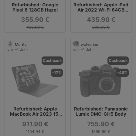
Refurbished: Google
Refurbished: Apple iPad
Pixel 8 128GB Hazel
Air 2022 Wi-Fi 64GB
rosé
355.90 €
435.90 €
498.99 €
605.95 €
Moritz
wolverine
vor ~1 Jahr
vor ~1 Jahr
Cashback
Cashback
-17%
-46%
Refurbished: Apple
Refurbished: Panasonic
MacBook Air 2023 15"
Lumix DMC-GH5 Body
M2 8-Core CPU | 10-
911.90 €
755.90 €
Core GPU 256 GB SSD 8
GB mitternacht
1104.94 €
1399.99 €