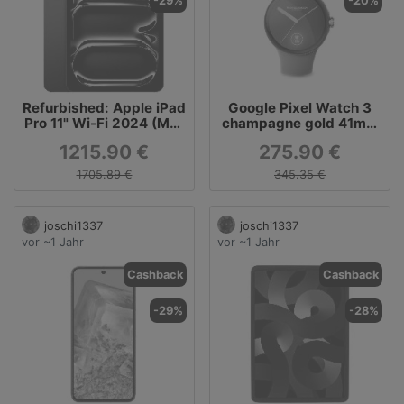
-29%
-20%
Refurbished: Apple iPad
Google Pixel Watch 3
Pro 11" Wi-Fi 2024 (M4)
champagne gold 41mm
2TB space schwarz
Sportarmband hazel
1215.90 €
275.90 €
(Wi-Fi)
1705.89 €
345.35 €
joschi1337
joschi1337
vor ~1 Jahr
vor ~1 Jahr
Cashback
Cashback
-29%
-28%