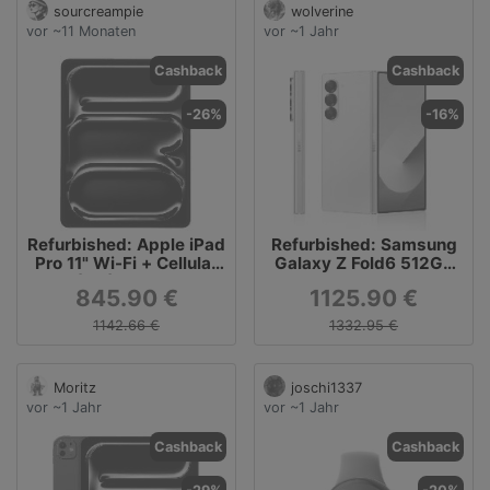
sourcreampie
wolverine
vor ~11 Monaten
vor ~1 Jahr
Cashback
Cashback
-26%
-16%
Refurbished: Apple iPad
Refurbished: Samsung
Pro 11" Wi-Fi + Cellular
Galaxy Z Fold6 512GB
2024 (M4) 256GB silber
pink
845.90 €
1125.90 €
1142.66 €
1332.95 €
Moritz
joschi1337
vor ~1 Jahr
vor ~1 Jahr
Cashback
Cashback