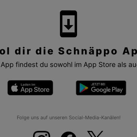
system_update
ol dir die Schnäppo A
App findest du sowohl im App Store als au
Folge uns auf unseren Social-Media-Kanälen!