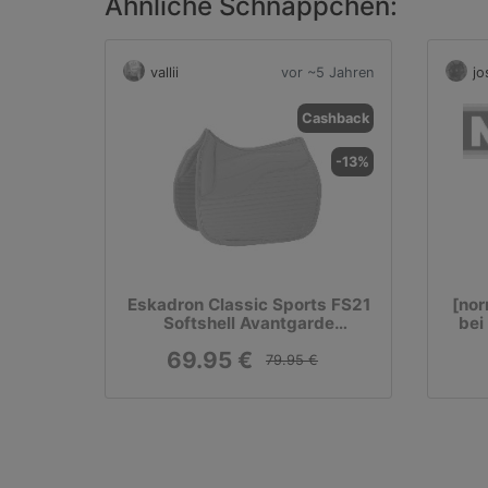
Ähnliche Schnäppchen:
vallii
vor ~5 Jahren
jo
Cashback
-13%
Eskadron Classic Sports FS21
[nor
Softshell Avantgarde
bei
Schabracke - tendertaupe
69.95 €
79.95 €