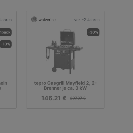
Jahren
wolverine
vor ~2 Jahren
hback
-30%
-10%
ein
tepro Gasgrill Mayfield 2, 2-
s
Brenner je ca. 3 kW
146.21 €
207.87 €