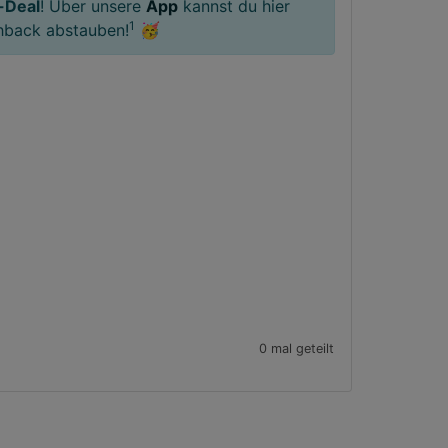
-Deal
! Über unsere
App
kannst du hier
1
hback abstauben!
🥳
0 mal geteilt