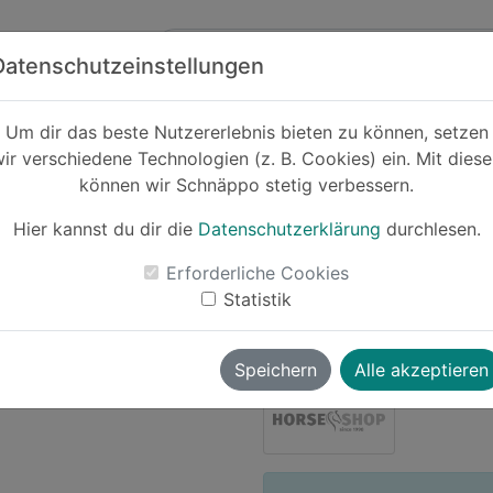
Zum Hauptinhalt springen
ck
Partner
Datenschutzeinstellungen
änke
Um dir das beste Nutzererlebnis bieten zu können, setzen
ir verschiedene Technologien (z. B. Cookies) ein. Mit dies
Cashback
können wir Schnäppo stetig verbessern.
10 € Guts
Hier kannst du dir die
Datenschutzerklärung
durchlesen.
-17%
Erforderliche Cookies
Le
Statistik
sourcreampie
vor ~2 Jahren
Speichern
Alle akzeptieren