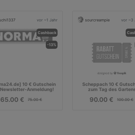
schi1337
vor ~1 Jahr
sourcreampie
vor ~3 
Cashback
Cas
-13%
ma24.de] 10 € Gutschein
Scheppach 10 € Gutsch
 Newsletter-Anmeldung!
zum Tag des Garten
65.00 €
90.00 €
75.00 €
100.00 €