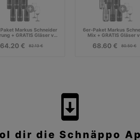
-Paket Markus Schneider
6er-Paket Markus Schne
rung + GRATIS Gläser von
Mix + GRATIS Gläser 
Markus Schneider
Markus Schneider
64.20 €
68.60 €
82.13 €
80.50 €
system_update
ol dir die Schnäppo A