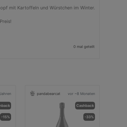
opf mit Kartoffeln und Würstchen im Winter.

reis!

0 mal geteilt
Jahren
pandabearcat
vor ~8 Monaten
hback
Cashback
-15%
-33%