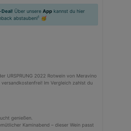
-Deal
! Über unsere
App
kannst du hier
1
hback abstauben!
🥳
neider URSPRUNG 2022 Rotwein von Meravino 
versandkostenfrei! Im Vergleich zahlst du 
rucht genießen.

mütlicher Kaminabend – dieser Wein passt 