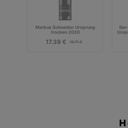
Markus Schneider Ursprung
6er
trocken 2020
Ursp
17.39 €
19.71 €
H