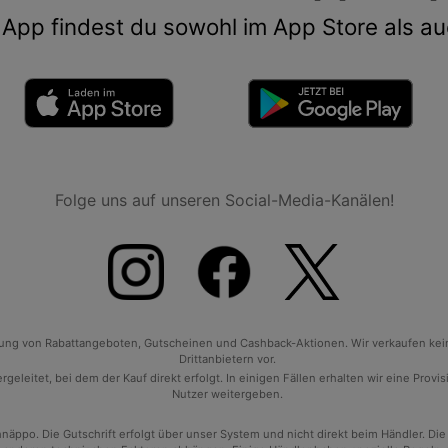
App findest du sowohl im App Store als au
Folge uns auf unseren Social-Media-Kanälen!
tlung von Rabattangeboten, Gutscheinen und Cashback-Aktionen. Wir verkaufen ke
Drittanbietern vor.
geleitet, bei dem der Kauf direkt erfolgt. In einigen Fällen erhalten wir eine Prov
Nutzer weitergeben.
po. Die Gutschrift erfolgt über unser System und nicht direkt beim Händler. Die