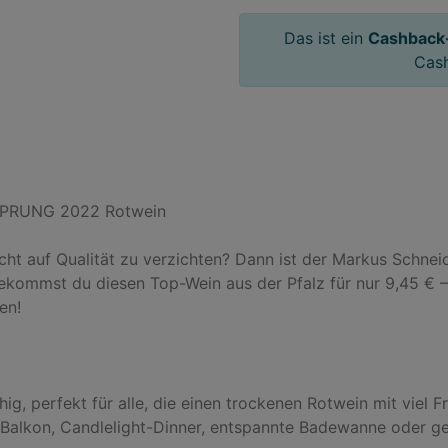
Das ist ein
Cashback
Cas
SPRUNG 2022 Rotwein

icht auf Qualität zu verzichten? Dann ist der Markus Sch
bekommst du diesen Top-Wein aus der Pfalz für nur 9,45 € – 
n!

ig, perfekt für alle, die einen trockenen Rotwein mit viel F
Balkon, Candlelight-Dinner, entspannte Badewanne oder ge