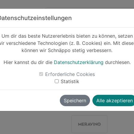
Zum Hauptinhalt springen
ck
Partner
Datenschutzeinstellungen
änke
Um dir das beste Nutzererlebnis bieten zu können, setzen
ir verschiedene Technologien (z. B. Cookies) ein. Mit dies
Cashback
können wir Schnäppo stetig verbessern.
Markus Schn
Rotwein | Pfalz
Hier kannst du dir die
Datenschutzerklärung
durchlesen.
-37%
Erforderliche Cookies
Statistik
Le
Speichern
Alle akzeptieren
wolverine
vor ~1 Jahr