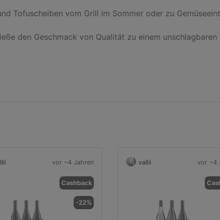
k und Tofuscheiben vom Grill im Sommer oder zu Gemüseeint
ieße den Geschmack von Qualität zu einem unschlagbaren P
lii
vor ~4 Jahren
vallii
vor ~4 
Cashback
Cas
-22%