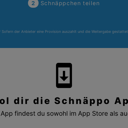
2
Schnäppchen teilen
* Sofern der Anbieter eine Provision auszahlt und die Weitergabe gestattet
system_update
ol dir die Schnäppo A
App findest du sowohl im App Store als au