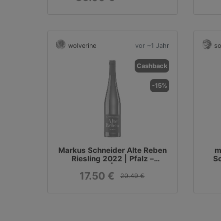
wolverine
vor ~1 Jahr
so
Cashback
-15%
Markus Schneider Alte Reben
m
Riesling 2022 | Pfalz –
S
Deutschland | 1 x 0,75 Liter
17.50 €
20.49 €