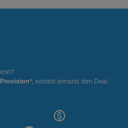
ckt?
 Provision
*, sobald jemand den Deal
monetization_on