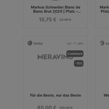
Markus Schneider Blanc de
Mark
Blanc Brut 2020 | Pfalz –
Pfal
Deutschland | 1 x 0,75 Liter
15.75 €
23.49 €
Simba
vor ~1 Jahr
so
Cashback
-15%
Für die Beste, nur das Beste
We
85.00 €
100.00 €