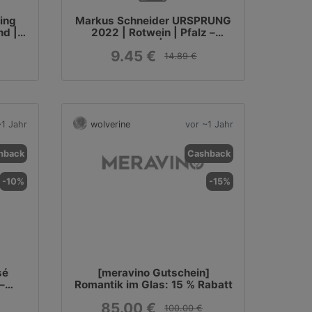
ing
Markus Schneider URSPRUNG
d | 1
2022 | Rotwein | Pfalz –
Deutschland | 0,75 Liter
9.45 €
14.89 €
~1 Jahr
wolverine
vor ~1 Jahr
hback
Cashback
-10%
-15%
sé
[meravino Gutschein]
–
Romantik im Glas: 15 % Rabatt
iter
85.00 €
100.00 €