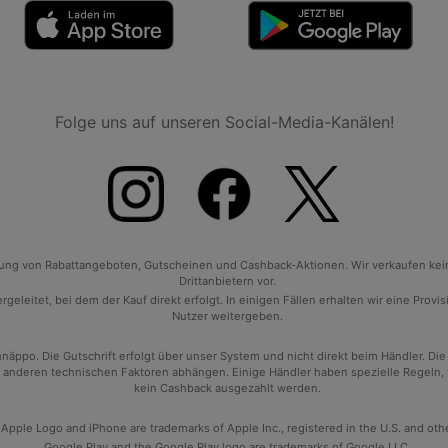
Folge uns auf unseren Social-Media-Kanälen!
tlung von Rabattangeboten, Gutscheinen und Cashback-Aktionen. Wir verkaufen ke
Drittanbietern vor.
geleitet, bei dem der Kauf direkt erfolgt. In einigen Fällen erhalten wir eine Prov
Nutzer weitergeben.
po. Die Gutschrift erfolgt über unser System und nicht direkt beim Händler. Die
anderen technischen Faktoren abhängen. Einige Händler haben spezielle Regeln, wan
kein Cashback ausgezahlt werden.
 Apple Logo and iPhone are trademarks of Apple Inc., registered in the U.S. and oth
Google Play and the Google Play logo are trademarks of Google LLC.