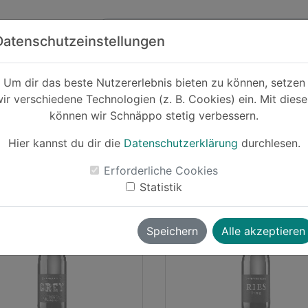
Zum Hauptinhalt springen
ck
Partner
Datenschutzeinstellungen
Um dir das beste Nutzererlebnis bieten zu können, setzen
n Meravino
ir verschiedene Technologien (z. B. Cookies) ein. Mit dies
können wir Schnäppo stetig verbessern.
shback
Hier kannst du dir die
Datenschutzerklärung
durchlesen.
Erforderliche Cookies
imba
vor ~9 Monaten
Simba
vor ~11 M
Statistik
Cashback
Cas
Speichern
Alle akzeptieren
-28%