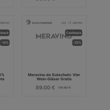
Jahren
sourcreampie
vor ~2 Jahren
hback
Cashback
-15%
-25%
15%
Meravino.de Gutschein: Vier
ete
Wein-Gläser Gratis
89.00 €
118.80 €