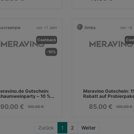
urcreampie
vor ~1 Jahr
Simba
vor ~2 
Cashback
Cas
-10%
eravino.de Gutschein:
Meravino Gutschein: 
chaumweinparty – 10 %
Rabatt auf Probierpak
Rabatt
90.00 €
85.00 €
100.00 €
100.00 €
Zurück
1
2
Weiter