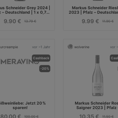
us Schneider Grey 2024 |
Markus Schneider Riesl
z – Deutschland | 1 x 0,75
2023 | Pfalz – Deutschlan
Liter
x 0,75 Liter
9.90 €
9.99 €
13.79 €
11.90 €
urcreampie
vor ~1 Jahr
wolverine
vor 
Cashback
Cas
-20%
ißweinliebe: Jetzt 20 %
Markus Schneider Ro
sparen!
Saigner 2023 | Pfalz 
Deutschland | 1 x 0,75 L
80.00 €
10.35 €
100.00 €
11.50 €