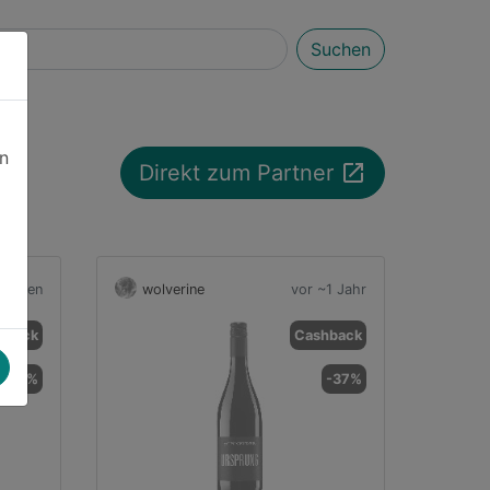
Suchen
en
launch
Direkt zum Partner
onaten
wolverine
vor ~1 Jahr
hback
Cashback
-16%
-37%