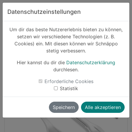
Zum Hauptinhalt springen
Datenschutzeinstellungen
Schnäppo.
Um dir das beste Nutzererlebnis bieten zu können,
Suchen
setzen wir verschiedene Technologien (z. B.
home
Cookies) ein. Mit diesen können wir Schnäppo
Schnäppchen
Haushalt und Garten
stetig verbessern.
Hier kannst du dir die
Datenschutzerklärung
-19%
durchlesen.
Erforderliche Cookies
Statistik
Speichern
Alle akzeptieren