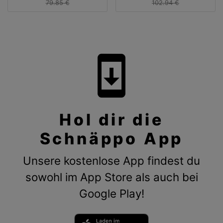
79.85 €
102.94 €
system_update
Hol dir die
Schnäppo App
Unsere kostenlose App findest du
sowohl im App Store als auch bei
Google Play!