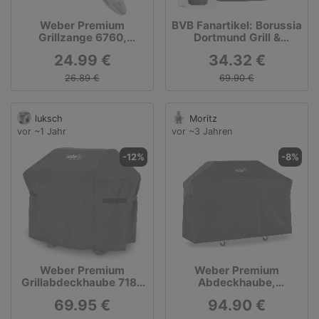
Weber Premium
BVB Fanartikel: Borussia
Grillzange 6760,
Dortmund Grill &
Grillbesteck
Zubehör von Grillfürst
24.99 €
34.32 €
26.89 €
69.90 €
luksch
Moritz
vor ~1 Jahr
vor ~3 Jahren
-12%
-8%
Weber Premium
Weber Premium
Grillabdeckhaube 7183
Abdeckhaube,
für Spirit & Spirit II
Schutzhaube
69.95 €
94.90 €
300er Modelle