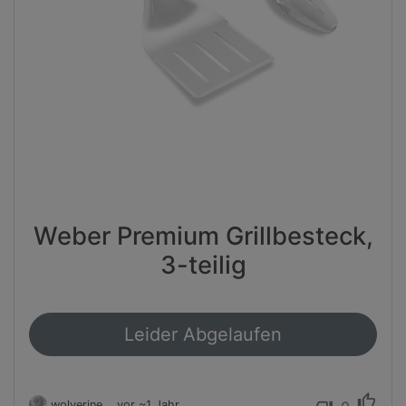
Weber Premium Grillbesteck,
3-teilig
Leider Abgelaufen
thumb_up
wolverine
vor ~1 Jahr