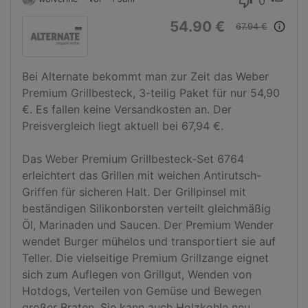
0
thumb_down
54.90 €
info_outline
67.94 €
Bei Alternate bekommt man zur Zeit das Weber 
Premium Grillbesteck, 3-teilig Paket für nur 54,90 
€. Es fallen keine Versandkosten an. Der 
Preisvergleich liegt aktuell bei 67,94 €.

Das Weber Premium Grillbesteck-Set 6764 
erleichtert das Grillen mit weichen Antirutsch-
Griffen für sicheren Halt. Der Grillpinsel mit 
beständigen Silikonborsten verteilt gleichmäßig 
Öl, Marinaden und Saucen. Der Premium Wender 
wendet Burger mühelos und transportiert sie auf 
Teller. Die vielseitige Premium Grillzange eignet 
sich zum Auflegen von Grillgut, Wenden von 
Hotdogs, Verteilen von Gemüse und Bewegen 
großer Braten. Sie kann auch Holzkohle neu 