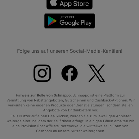
Folge uns auf unseren Social-Media-Kanälen!
Hinweis zur Rolle von Schnäppo:
Schnäppo ist eine Plattform zur
Vermittlung von Rabattangeboten, Gutscheinen und Cashback-Aktionen. Wir
verkaufen keine eigenen Produkte oder Dienstleistungen, sondern stellen
Angebote von Drittanbietern vor.
Falls Nutzer auf einen Deal klicken, werden sie zum jeweiligen Anbieter
weitergeleitet, bei dem der Kauf direkt erfolgt. In einigen Fällen erhalten wir
eine Provision über Affiliate-Netzwerke, die wir teilweise in Form von
Cashback an unsere Nutzer weitergeben.