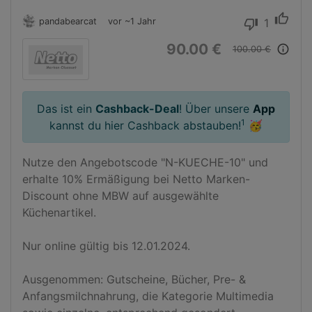
thumb_up
pandabearcat
vor ~1 Jahr
1
thumb_down
90.00 €
info_outline
100.00 €
Das ist ein
Cashback-Deal
! Über unsere
App
1
kannst du hier Cashback abstauben!
🥳
Nutze den Angebotscode "N-KUECHE-10" und 
erhalte 10% Ermäßigung bei Netto Marken-
Discount ohne MBW auf ausgewählte 
Küchenartikel.

Nur online gültig bis 12.01.2024. 

Ausgenommen: Gutscheine, Bücher, Pre- & 
Anfangsmilchnahrung, die Kategorie Multimedia 