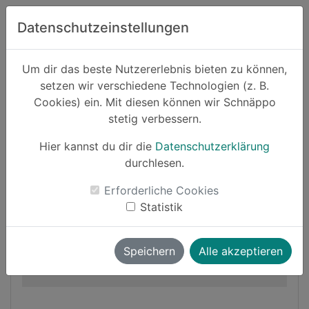
Zum Hauptinhalt springen
Datenschutzeinstellungen
Schnäppo.
Um dir das beste Nutzererlebnis bieten zu können,
Suchen
setzen wir verschiedene Technologien (z. B.
home
Cookies) ein. Mit diesen können wir Schnäppo
Schnäppchen
Haushalt und Garten
stetig verbessern.
Hier kannst du dir die
Datenschutzerklärung
Cashback
durchlesen.
-10%
Erforderliche Cookies
Statistik
Speichern
Alle akzeptieren