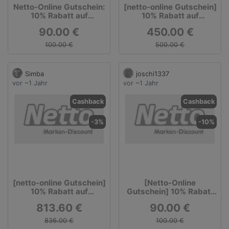
Netto-Online Gutschein:
[netto-online Gutschein]
10% Rabatt auf
10% Rabatt auf
ausgewählte Artikel des
ausgewählte Apple
90.00 €
450.00 €
Lieferanten Schuss
Artikel
Elektro
100.00 €
500.00 €
Simba
joschi1337
vor ~1 Jahr
vor ~1 Jahr
Cashback
Cashback
-3%
-10%
[netto-online Gutschein]
[Netto-Online
10% Rabatt auf
Gutschein] 10% Rabatt
ausgewählte Apple
auf ausgewählte Artikel
813.60 €
90.00 €
Artikel - z.B. iPad Pro
2020
836.00 €
100.00 €