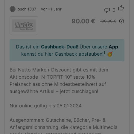
thumb_up
joschi1337
vor ~1 Jahr
0
thumb_down
90.00 €
info_outline
100.00 €
Das ist ein
Cashback-Deal
! Über unsere
App
1
kannst du hier Cashback abstauben!
🥳
Bei Netto Marken-Discount gibt es mit dem 
Aktionscode "N-TOPFIT-10" satte 10% 
Preisnachlass ohne Mindestbestellwert auf 
ausgewählte Artikel – jetzt zuschlagen!

Nur online gültig bis 05.01.2024. 

Ausgenommen: Gutscheine, Bücher, Pre- & 
Anfangsmilchnahrung, die Kategorie Multimedia 