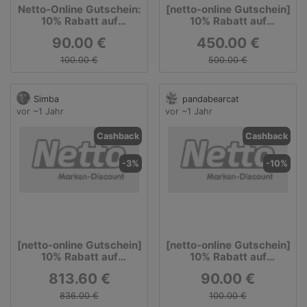
Netto-Online Gutschein:
[netto-online Gutschein]
10% Rabatt auf
10% Rabatt auf
ausgewählte Artikel des
ausgewählte Apple
90.00 €
450.00 €
Lieferanten Schuss
Artikel
Elektro
100.00 €
500.00 €
Simba
pandabearcat
vor ~1 Jahr
vor ~1 Jahr
Cashback
Cashback
-3%
-10%
[netto-online Gutschein]
[netto-online Gutschein]
10% Rabatt auf
10% Rabatt auf
ausgewählte Apple
ausgewählte
813.60 €
90.00 €
Artikel - z.B. iPad Pro
Küchenartikel
2020
836.00 €
100.00 €