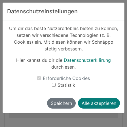
Zum Hauptinhalt springen
Datenschutzeinstellungen
Schnäppo.
Um dir das beste Nutzererlebnis bieten zu können,
Suchen
setzen wir verschiedene Technologien (z. B.
home
Cookies) ein. Mit diesen können wir Schnäppo
Schnäppchen
Sport und Freizeit
stetig verbessern.
Hier kannst du dir die
Datenschutzerklärung
Cashback
durchlesen.
-10%
Erforderliche Cookies
Statistik
Speichern
Alle akzeptieren