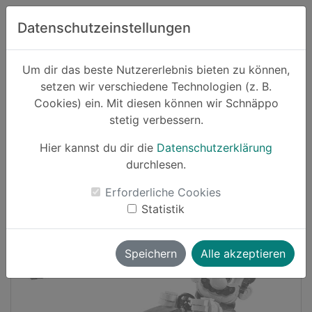
Zum Hauptinhalt springen
Datenschutzeinstellungen
Schnäppo.
Um dir das beste Nutzererlebnis bieten zu können,
Suchen
setzen wir verschiedene Technologien (z. B.
home
Cookies) ein. Mit diesen können wir Schnäppo
Schnäppchen
Spielzeug
stetig verbessern.
Hier kannst du dir die
Datenschutzerklärung
-8%
durchlesen.
Erforderliche Cookies
Statistik
Speichern
Alle akzeptieren