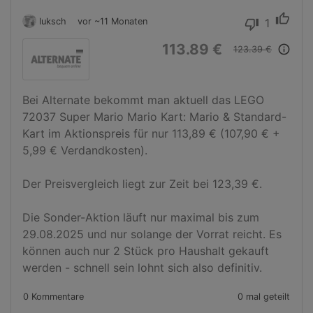
thumb_up
luksch
vor ~11 Monaten
1
thumb_down
113.89 €
info_outline
123.39 €
Bei Alternate bekommt man aktuell das LEGO 
72037 Super Mario Mario Kart: Mario & Standard-
Kart im Aktionspreis für nur 113,89 € (107,90 € + 
5,99 € Verdandkosten).

Der Preisvergleich liegt zur Zeit bei 123,39 €.

Die Sonder-Aktion läuft nur maximal bis zum 
29.08.2025 und nur solange der Vorrat reicht. Es 
können auch nur 2 Stück pro Haushalt gekauft 
werden - schnell sein lohnt sich also definitiv.
0 Kommentare
0 mal geteilt