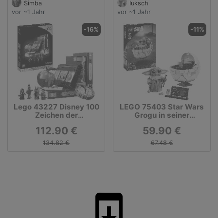
Simba
luksch
vor ~1 Jahr
vor ~1 Jahr
-16%
-11%
Lego 43227 Disney 100
LEGO 75403 Star Wars
Zeichen der
Grogu in seiner
Bösewichte,
Repulsorwiege,
112.90 €
59.90 €
Konstruktionsspielzeug
Konstruktionsspielzeug
134.82 €
67.48 €
system_update