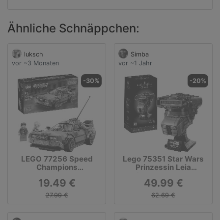
Ähnliche Schnäppchen:
luksch
Simba
vor ~3 Monaten
vor ~1 Jahr
-30%
-20%
LEGO 77256 Speed
Lego 75351 Star Wars
Champions
Prinzessin Leia
Zeitmaschine aus
(Boushh) Helm,
19.49 €
49.99 €
Zurück in die Zukunft,
Konstruktionsspielzeug
Konstruktionsspielzeug
27.99 €
62.69 €