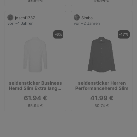
53.94 €
58.94 €
joschi1337
Simba
vor ~4 Jahren
vor ~2 Jahren
-6%
-17%
seidensticker Business
seidensticker Herren
Hemd Slim Extra langer
Performancehemd Slim
Arm Kentkragen Uni,
61.94 €
41.99 €
Hellblau, Weiß, 37
65.94 €
50.74 €