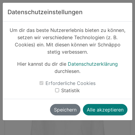
Zum Hauptinhalt springen
Datenschutzeinstellungen
Schnäppo.
Um dir das beste Nutzererlebnis bieten zu können,
Suchen
setzen wir verschiedene Technologien (z. B.
home
Cookies) ein. Mit diesen können wir Schnäppo
Schnäppchen
Mode
stetig verbessern.
Hier kannst du dir die
Datenschutzerklärung
-18%
durchlesen.
Erforderliche Cookies
Statistik
Speichern
Alle akzeptieren