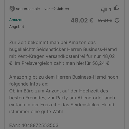
thumb_up
sourcreampie
vor ~2 Jahren
1
thumb_down
48.02 €
Amazon
info_outline
58.24 €
Angebot
Zur Zeit bekommt man bei Amazon das 
bügelleichtr Seidensticker Herren Business-Hemd 
mit Kent-Kragen versandkostenfrei für nur 48,02 
€. Im Preisvergleich zahlt man hierfür 58,24 €.

Amazon gibt zu dem Herren Business-Hemd noch 
folgende Infos an:

Ob im Büro zum Anzug, auf der Hochzeit des 
besten Freundes, zur Party am Abend oder auch 
einfach in der Freizeit - das Seidensticker Hemd 
ist immer eine gute Wahl

EAN: 4048872553503