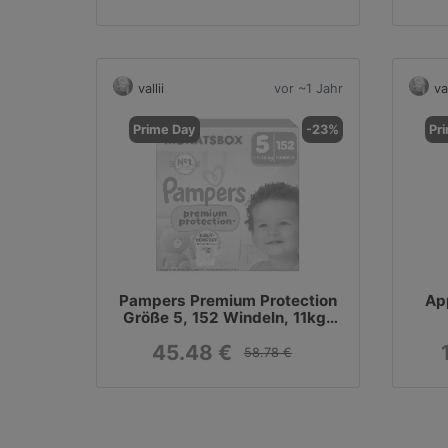
vallii
vor ~1 Jahr
val
Prime Day
-23%
Pr
Pampers Premium Protection
Ap
Größe 5, 152 Windeln, 11kg-
16kg, Doppelter Schutz für die
45.48 €
Haut und vor Auslaufen
58.78 €