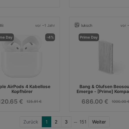
Zubehör-Set,
Werkzeugtasche)
lii
vor ~1 Jahr
luksch
vor 
ime Day
-4%
Prime Day
ple AirPods 4 Kabellose
Bang & Olufsen Beoso
Kopfhörer
Emerge - [Prime] Kompa
schlanker Heimlautspre
120.65 €
686.00 €
für das Regal
125.91 €
1000.00 
Zurück
1
2
3
151
Weiter