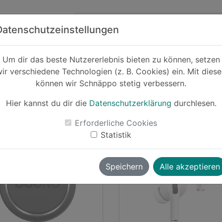
Zum Hauptinhalt springen
ck
Partner
Datenschutzeinstellungen
Um dir das beste Nutzererlebnis bieten zu können, setzen
ir verschiedene Technologien (z. B. Cookies) ein. Mit dies
können wir Schnäppo stetig verbessern.
Hier kannst du dir die
Datenschutzerklärung
durchlesen.
Erforderliche Cookies
ksch
vor ~1 Jahr
luksch
vor 
Statistik
ime Day
-8%
Prime Day
Speichern
Alle akzeptieren