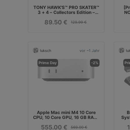
TONY HAWK'S™ PRO SKATER™
[P
3 + 4 – Collectors Edition –
NO
Playstation 5
89.50 €
129.99 €
luksch
vor ~1 Jahr
lu
Prime Day
-2%
Pr
Apple Mac mini M4 10 Core
B
CPU, 10 Core GPU, 16 GB RAM,
Sys
256 GB SSD
GS
555.00 €
2.
569.00 €