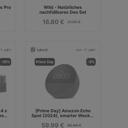
s Pro
Wild - Natürliches
nachfüllbares Deo Set
16.80 €
21.00 €
~1 Jahr
luksch
vor ~1 Jahr
-38%
Prime Day
-9%
24 x
[Prime Day] Amazon Echo
es
Spot (2024), smarter Wecker
k
mit sattem Klang und Alexa,
59.99 €
Schwarz
65.94 €