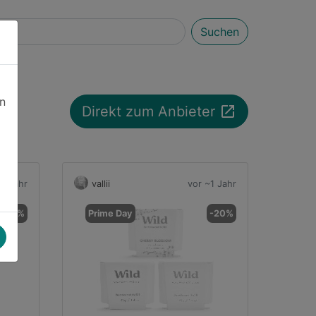
Suchen
en
launch
Direkt zum Anbieter
~1 Jahr
vallii
vor ~1 Jahr
-5%
Prime Day
-20%