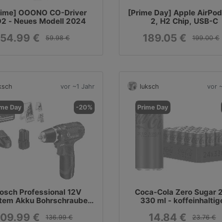
rime] OOONO CO-Driver
[Prime Day] Apple AirPod
2 - Neues Modell 2024
2, H2 Chip, USB-C
54.99 €
189.05 €
59.98 €
199.00 €
ksch
vor ~1 Jahr
luksch
vor 
ime Day
-20%
Prime Day
osch Professional 12V
Coca-Cola Zero Sugar 
tem Akku Bohrschrauber
330 ml - koffeinhaltig
R 12V-15 (inkl. 2x GBA
Erfrischungsgeträn
109.99 €
14.84 €
0Ah, Ladegerät, 39tlg.-
136.99 €
23.76 €