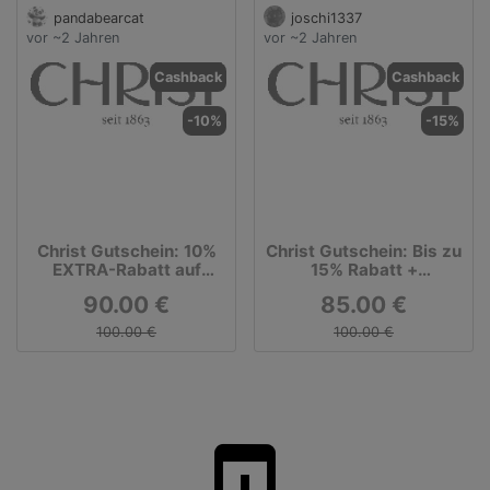
pandabearcat
joschi1337
vor ~2 Jahren
vor ~2 Jahren
Cashback
Cashback
-10%
-15%
Christ Gutschein: 10%
Christ Gutschein: Bis zu
EXTRA-Rabatt auf
15% Rabatt +
ausgewählte B-Ware
kostenfreier Versand
90.00 €
85.00 €
Schmuckstücke &
Uhren!
100.00 €
100.00 €