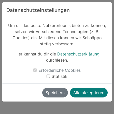
Zum Hauptinhalt springen
Datenschutzeinstellungen
Schnäppo.
Um dir das beste Nutzererlebnis bieten zu können,
Suchen
setzen wir verschiedene Technologien (z. B.
home
Cookies) ein. Mit diesen können wir Schnäppo
Schnäppchen
Mode
stetig verbessern.
Hier kannst du dir die
Datenschutzerklärung
Cashback
durchlesen.
-25%
Erforderliche Cookies
Statistik
Speichern
Alle akzeptieren