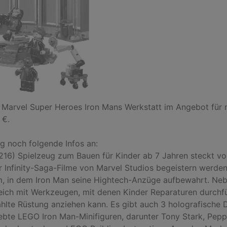
6 Marvel Super Heroes Iron Mans Werkstatt im Angebot für n
€.

g noch folgende Infos an:

6) Spielzeug zum Bauen für Kinder ab 7 Jahren steckt volle
r Infinity-Saga-Filme von Marvel Studios begeistern werden.
um, in dem Iron Man seine Hightech-Anzüge aufbewahrt. Ne
ch mit Werkzeugen, mit denen Kinder Reparaturen durchfüh
hlte Rüstung anziehen kann. Es gibt auch 3 holografische 
bte LEGO Iron Man-Minifiguren, darunter Tony Stark, Peppe