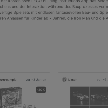
t der kostenlosen LEGO Building Instructions App das Mode
auchens und der Interaktion während des Bauprozesses verm
tige Spielsets mit endlosen fantasievollen Bau- und Spielmö
 Anlässen für Kinder ab 7 Jahren, die Iron Man und die Av
urcreampie
vor ~3 Jahren
luksch
vor ~3 
-30%