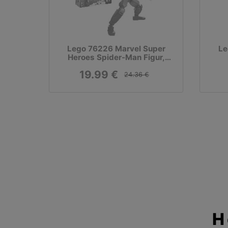
Lego 76226 Marvel Super
Le
Heroes Spider-Man Figur,
Konstruktionsspielzeug
K
19.99 €
24.36 €
H