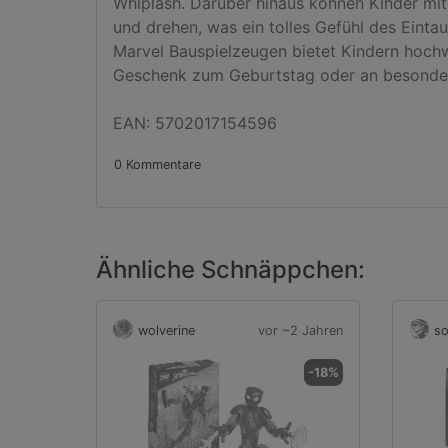
Whiplash. Darüber hinaus können Kinder mi
und drehen, was ein tolles Gefühl des Eint
Marvel Bauspielzeugen bietet Kindern hochwer
Geschenk zum Geburtstag oder an besonderen
EAN: 5702017154596
0 Kommentare
Ähnliche Schnäppchen:
wolverine
vor ~2 Jahren
so
-18%