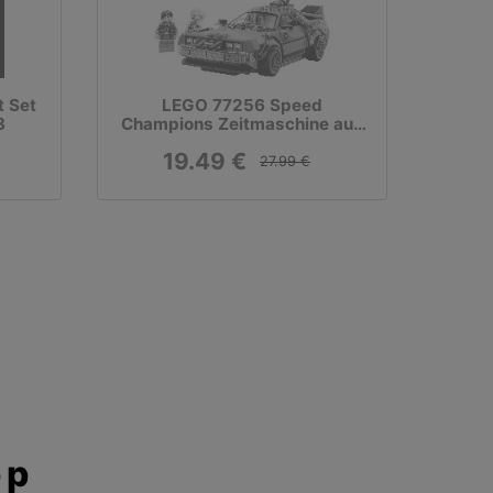
t Set
LEGO 77256 Speed
3
Champions Zeitmaschine aus
Zurück in die Zukunft,
19.49 €
Konstruktionsspielzeug
27.99 €
pp