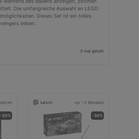
ll während des Bauens anzeigen, zoomen 
ittelt. Die umfangreiche Auswahl an LEGO 
glichkeiten. Dieses Set ist ein tolles 
engers lieben.

0 mal geteilt
Jahren
luksch
vor ~3 Monaten
-20%
-30%