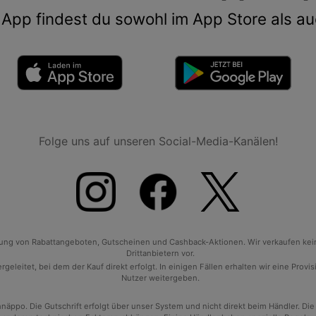
App findest du sowohl im App Store als au
Folge uns auf unseren Social-Media-Kanälen!
tlung von Rabattangeboten, Gutscheinen und Cashback-Aktionen. Wir verkaufen ke
Drittanbietern vor.
geleitet, bei dem der Kauf direkt erfolgt. In einigen Fällen erhalten wir eine Prov
Nutzer weitergeben.
po. Die Gutschrift erfolgt über unser System und nicht direkt beim Händler. Die