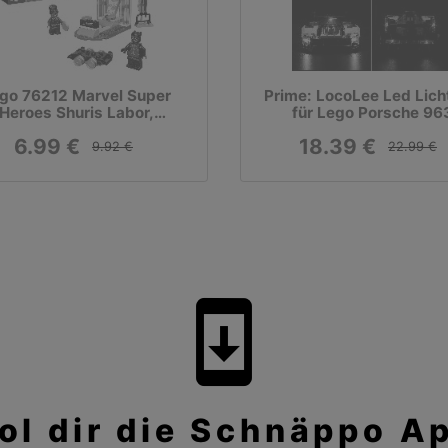
go 76212 Marvel Super
Prime: LocoLee Led Lich
Heroes Shuris Labor,
für Lego Porsche 96
onstruktionsspielzeug
6.99 €
18.39 €
9.92 €
22.99 €
system_update
ol dir die Schnäppo A