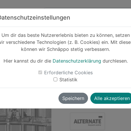
Zum Hauptinhalt springen
ck
Partner
Datenschutzeinstellungen
Um dir das beste Nutzererlebnis bieten zu können, setzen
ir verschiedene Technologien (z. B. Cookies) ein. Mit dies
-16%
können wir Schnäppo stetig verbessern.
Lego 76216 M
Mans Werkstatt
Hier kannst du dir die
Datenschutzerklärung
durchlesen.
Erforderliche Cookies
Statistik
Le
Speichern
Alle akzeptieren
Simba
vor ~3 Jahren