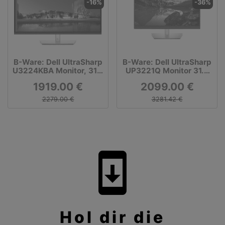
-16%
-36%
B-Ware: Dell UltraSharp
B-Ware: Dell UltraSharp
U3224KBA Monitor, 31,5
UP3221Q Monitor 31.5
Zoll
Zoll
1919.00 €
2099.00 €
2279.00 €
3281.42 €
system_update
Hol dir die