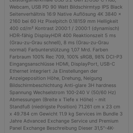
Webcam, USB PD 90 Watt Bildschirmtyp IPS Black 
Seitenverhältnis 16:9 Native Auflösung 4K 3840 x 
2160 bei 60 Hz Pixelpitch 0.18159 mm Helligkeit 
400 cd/m² Kontrast 2000:1 / 2000:1 (dynamisch) 
HDR-fähig DisplayHDR 400 Reaktionszeit 5 ms 
(Grau-zu-Grau schnell), 8 ms (Grau-zu-Grau 
normal) Farbunterstützung 1,07 Mrd. Farben 
Farbraum 100% Rec 709, 100% sRGB, 98% DCI-P3 
Eingangsanschlüsse HDMI, DisplayPort, USB-C 
Ethernet integriert Ja Einstellungen der 
Anzeigeposition Höhe, Drehung, Neigung  
Bildschirmbeschichtung Anti-glare 3H hardness 
Spannung Wechselstrom 100-240 V (50/60 Hz) 
Abmessungen (Breite x Tiefe x Höhe) - mit 
Standfuß (niedrigste Position) 71.261 cm x 23 cm 
x 49.784 cm Gewicht 11.9 kg Services im Bundle 3 
Jahre Advanced Exchange Service und Premium 
Panel Exchange Beschreibung Dieser 31,5"-4K-