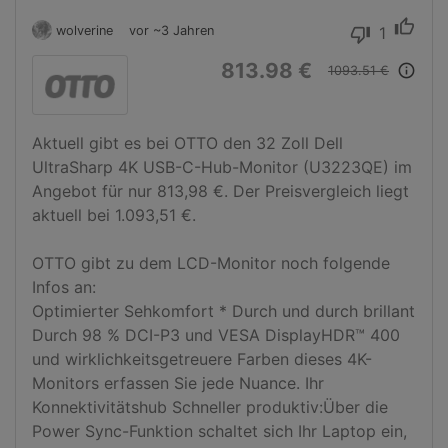
thumb_up
wolverine
vor ~3 Jahren
1
thumb_down
813.98 €
info_outline
1093.51 €
Aktuell gibt es bei OTTO den 32 Zoll Dell 
UltraSharp 4K USB-C-Hub-Monitor (U3223QE) im 
Angebot für nur 813,98 €. Der Preisvergleich liegt 
aktuell bei 1.093,51 €.

OTTO gibt zu dem LCD-Monitor noch folgende 
Infos an:

Optimierter Sehkomfort * Durch und durch brillant 
Durch 98 % DCI-P3 und VESA DisplayHDR™ 400 
und wirklichkeitsgetreuere Farben dieses 4K-
Monitors erfassen Sie jede Nuance. Ihr 
Konnektivitätshub Schneller produktiv:Über die 
Power Sync-Funktion schaltet sich Ihr Laptop ein, 