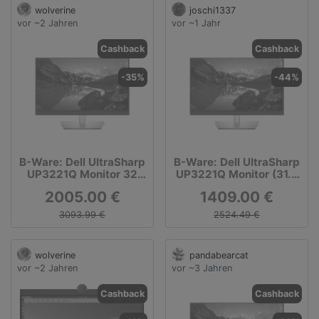
wolverine
joschi1337
vor ~2 Jahren
vor ~1 Jahr
Cashback
Cashback
-35%
-44%
B-Ware: Dell UltraSharp
B-Ware: Dell UltraSharp
UP3221Q Monitor 32
UP3221Q Monitor (31.5
Zoll
Zoll)
2005.00 €
1409.00 €
3093.99 €
2524.49 €
wolverine
pandabearcat
vor ~2 Jahren
vor ~3 Jahren
Cashback
Cashback