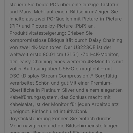
steuern Sie beide PCs über eine einzige Tastatur 
und Maus. Mehr auf einem Bildschirm:Zeigen Sie 
Inhalte aus zwei PC-Quellen mit Picture-in-Picture 
(PiP) und Picture-by-Picture (PbP) an. 
Produktivitätssteigerung: Erleben Sie 
kompromisslose Bildqualität durch Daisy Chaining 
von zwei 4K-Monitoren. Der U3223QE ist der 
weltweit erste 80.01 cm (31.5") -Zoll-4K-Monitor, 
der Daisy Chaining eines weiteren 4K-Monitors mit 
voller Auflösung über USB-C ermöglicht – mit 
DSC (Display Stream Compression).* Sorgfältig 
verarbeitet Schön und gut:Mit einer Premium-
Oberfläche in Platinum Silver und einem eleganten 
Kabelführungssystem, das Schluss macht mit 
Kabelsalat, ist der Monitor für jeden Arbeitsplatz 
geeignet. Einfach und intuitiv:Dank 
Joysticksteuerung können Sie einfach durchs 
Menü navigieren und die Bildschirmeinstellungen 
anpassen. Benutzerkomfort Für optimalen 