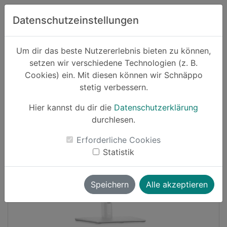
Zum Hauptinhalt springen
Datenschutzeinstellungen
Schnäppo.
Um dir das beste Nutzererlebnis bieten zu können,
Suchen
setzen wir verschiedene Technologien (z. B.
home
Cookies) ein. Mit diesen können wir Schnäppo
Schnäppchen
Elektronik und Computer
stetig verbessern.
Hier kannst du dir die
Datenschutzerklärung
-26%
durchlesen.
Erforderliche Cookies
Statistik
Speichern
Alle akzeptieren