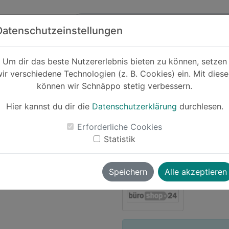
Zum Hauptinhalt springen
ck
Partner
Datenschutzeinstellungen
Um dir das beste Nutzererlebnis bieten zu können, setzen
ir verschiedene Technologien (z. B. Cookies) ein. Mit dies
Cashback
können wir Schnäppo stetig verbessern.
Makita Schutzb
Hier kannst du dir die
Datenschutzerklärung
durchlesen.
-20%
Erforderliche Cookies
Le
Statistik
joschi1337
vor ~1 Jahr
Speichern
Alle akzeptieren