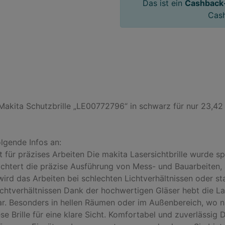
Das ist ein
Cashback
Cas
ita Schutzbrille „LE00772796“ in schwarz für nur 23,42 €.
lgende Infos an:

 für präzises Arbeiten Die makita Lasersichtbrille wurde spe
rleichtert die präzise Ausführung von Mess- und Bauarbeit
 wird das Arbeiten bei schlechten Lichtverhältnissen oder s
Lichtverhältnissen Dank der hochwertigen Gläser hebt die Las
ar. Besonders in hellen Räumen oder im Außenbereich, wo nat
Brille für eine klare Sicht. Komfortabel und zuverlässig Die