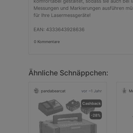
komfortabel gestaltet, sodass sie auch bei 
Messungen und Markierungen ausführen müssen
für Ihre Lasermessgeräte!

EAN: 4333643928636
0 Kommentare
Ähnliche Schnäppchen:
pandabearcat
vor ~1 Jahr
Mo
Cashback
-28%