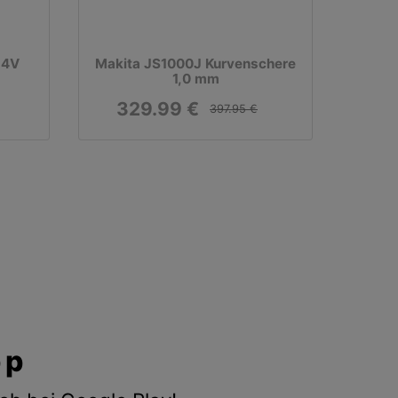
,4V
Makita JS1000J Kurvenschere
1,0 mm
329.99 €
397.95 €
pp