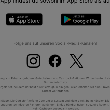
App findest du sowohl im App Store als au
Folge uns auf unseren Social-Media-Kanälen!
tlung von Rabattangeboten, Gutscheinen und Cashback-Aktionen. Wir verkaufen ke
Drittanbietern vor.
geleitet, bei dem der Kauf direkt erfolgt. In einigen Fällen erhalten wir eine Prov
Nutzer weitergeben.
po. Die Gutschrift erfolgt über unser System und nicht direkt beim Händler. Die
anderen technischen Faktoren abhängen. Einige Händler haben spezielle Regeln, wan
kein Cashback ausgezahlt werden.