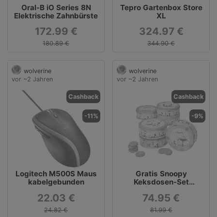
Oral-B iO Series 8N
Tepro Gartenbox Store
Elektrische Zahnbürste
XL
172.99 €
324.97 €
180.89 €
344.90 €
wolverine
wolverine
vor ~2 Jahren
vor ~2 Jahren
Cashback
Cashback
-11%
-9%
Logitech M500S Maus
Gratis Snoopy
kabelgebunden
Keksdosen-Set
(2x150g)
22.03 €
74.95 €
24.82 €
81.99 €