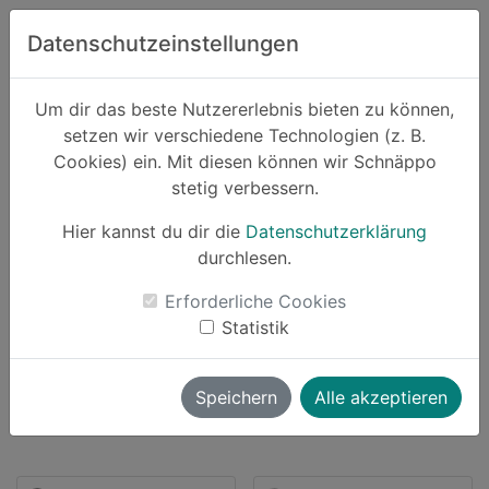
Zum Hauptinhalt springen
Datenschutzeinstellungen
Schnäppo.
Um dir das beste Nutzererlebnis bieten zu können,
Suchen
setzen wir verschiedene Technologien (z. B.
home
Cookies) ein. Mit diesen können wir Schnäppo
Partner
Büroshop24
stetig verbessern.
Hier kannst du dir die
Datenschutzerklärung
durchlesen.
Schnäppchen von Büroshop24
Erforderliche Cookies
Statistik
39 Angebote |
bis zu
2.5% Cashback
launch
Direkt zum Partner
Speichern
Alle akzeptieren