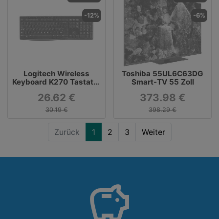
-12%
-6%
Logitech Wireless
Toshiba 55UL6C63DG
Keyboard K270 Tastatur
Smart-TV 55 Zoll
kabellos
26.62 €
373.98 €
30.19 €
398.29 €
Zurück
1
2
3
Weiter
savings