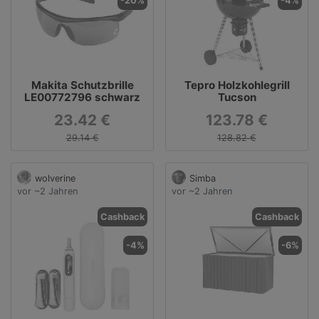
-20%
-4%
Makita Schutzbrille
Tepro Holzkohlegrill
LE00772796 schwarz
Tucson
23.42 €
123.78 €
29.14 €
128.82 €
wolverine
Simba
vor ~2 Jahren
vor ~2 Jahren
Cashback
Cashback
-4%
-6%