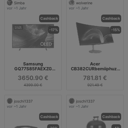
Simba
wolverine
vor ~1 Jahr
vor ~1 Jahr
Cashback
Cashback
-17%
-15%
Samsung
Acer
GQ77S85FAEXZG
CB382CURbemiiphuzx
Smart-TV 77 Zoll
Curved Monitor, 38 Zoll,
3650.90 €
781.81 €
silber
4399.00 €
921.49 €
joschi1337
joschi1337
vor ~1 Jahr
vor ~1 Jahr
Cashback
Cashback