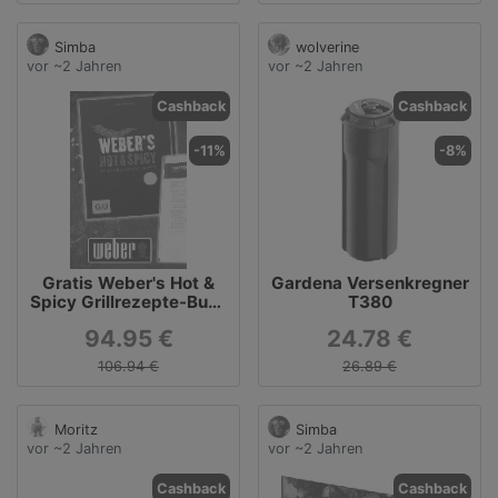
Simba
wolverine
vor ~2 Jahren
vor ~2 Jahren
Cashback
Cashback
-11%
-8%
Gratis Weber's Hot &
Gardena Versenkregner
Spicy Grillrezepte-Buch
T380
ab 94,95 € MBW
94.95 €
24.78 €
106.94 €
26.89 €
Moritz
Simba
vor ~2 Jahren
vor ~2 Jahren
Cashback
Cashback