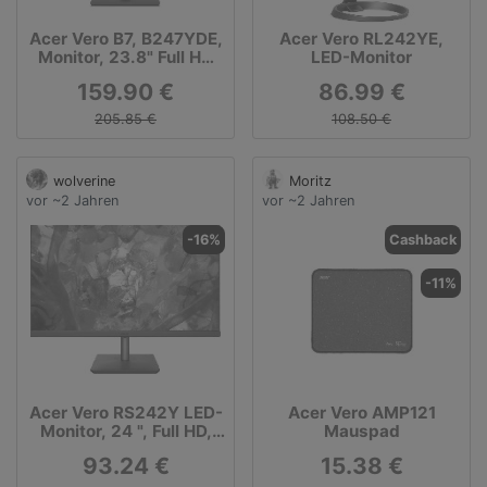
Acer Vero B7, B247YDE,
Acer Vero RL242YE,
Monitor, 23.8" Full HD
LED-Monitor
IPS, FreeSync, Schwarz
159.90 €
86.99 €
205.85 €
108.50 €
wolverine
Moritz
vor ~2 Jahren
vor ~2 Jahren
-16%
Cashback
-11%
Acer Vero RS242Y LED-
Acer Vero AMP121
Monitor, 24 ", Full HD,
Mauspad
100 Hz, IPS
93.24 €
15.38 €