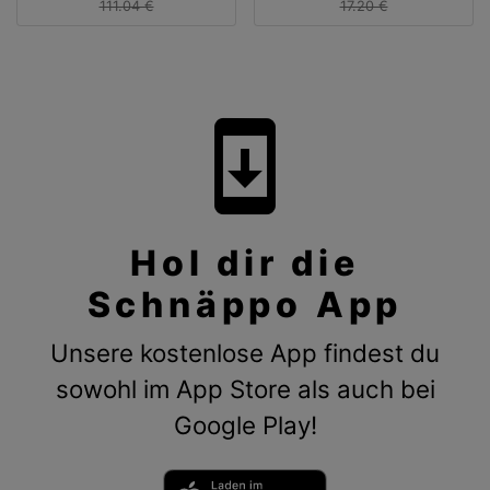
111.04 €
17.20 €
system_update
Hol dir die
Schnäppo App
Unsere kostenlose App findest du
sowohl im App Store als auch bei
Google Play!