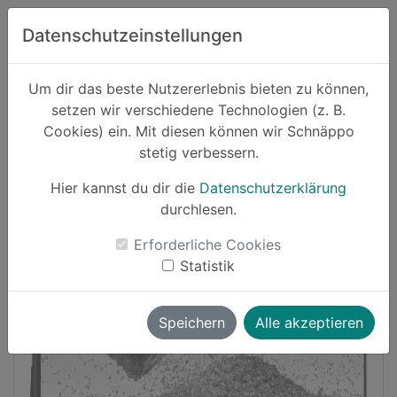
Zum Hauptinhalt springen
Datenschutzeinstellungen
Schnäppo.
Um dir das beste Nutzererlebnis bieten zu können,
Suchen
setzen wir verschiedene Technologien (z. B.
home
Cookies) ein. Mit diesen können wir Schnäppo
Schnäppchen
Elektronik und Computer
stetig verbessern.
Hier kannst du dir die
Datenschutzerklärung
-16%
durchlesen.
Erforderliche Cookies
Statistik
Speichern
Alle akzeptieren