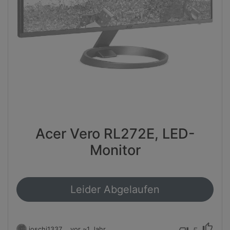
Acer Vero RL272E, LED-
Monitor
Leider Abgelaufen
thumb_up
joschi1337
vor ~1 Jahr