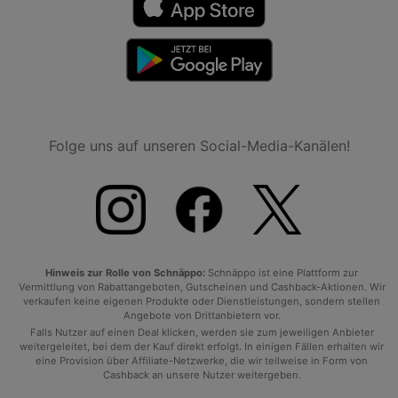
Folge uns auf unseren Social-Media-Kanälen!
Hinweis zur Rolle von Schnäppo:
Schnäppo ist eine Plattform zur
Vermittlung von Rabattangeboten, Gutscheinen und Cashback-Aktionen. Wir
verkaufen keine eigenen Produkte oder Dienstleistungen, sondern stellen
Angebote von Drittanbietern vor.
Falls Nutzer auf einen Deal klicken, werden sie zum jeweiligen Anbieter
weitergeleitet, bei dem der Kauf direkt erfolgt. In einigen Fällen erhalten wir
eine Provision über Affiliate-Netzwerke, die wir teilweise in Form von
Cashback an unsere Nutzer weitergeben.