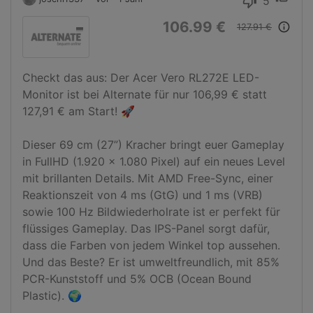
5
thumb_down
106.99 €
info_outline
127.91 €
Checkt das aus: Der Acer Vero RL272E LED-
Monitor ist bei Alternate für nur 106,99 € statt 
127,91 € am Start! 🚀

Dieser 69 cm (27”) Kracher bringt euer Gameplay 
in FullHD (1.920 x 1.080 Pixel) auf ein neues Level 
mit brillanten Details. Mit AMD Free-Sync, einer 
Reaktionszeit von 4 ms (GtG) und 1 ms (VRB) 
sowie 100 Hz Bildwiederholrate ist er perfekt für 
flüssiges Gameplay. Das IPS-Panel sorgt dafür, 
dass die Farben von jedem Winkel top aussehen. 
Und das Beste? Er ist umweltfreundlich, mit 85% 
PCR-Kunststoff und 5% OCB (Ocean Bound 
Plastic). 🌍
