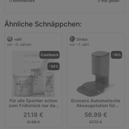
0 Kommentare
0 mal geteilt
Ähnliche Schnäppchen:
vallii
Simba
vor ~5 Jahren
vor ~1 Jahr
Cashback
-16%
-34%
Für alle Sportler schon
Ecovacs Automatische
zum Frühstück nur das
Absaugstation für
Beste, z.B die
DEEBOT N8/T8/T9 Serie
21.18 €
56.99 €
Proteinpfannkuchen-
CH1918
Mischung
31.98 €
67.72 €