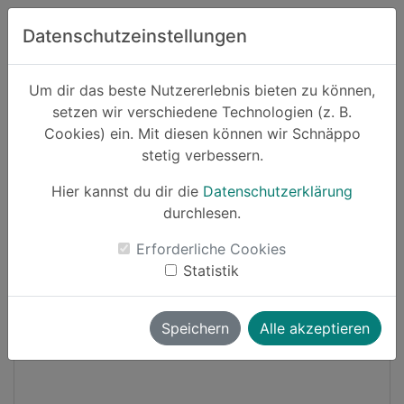
Zum Hauptinhalt springen
Datenschutzeinstellungen
Schnäppo.
Um dir das beste Nutzererlebnis bieten zu können,
Suchen
setzen wir verschiedene Technologien (z. B.
home
Cookies) ein. Mit diesen können wir Schnäppo
Schnäppchen
Lebensmittel und Getränke
stetig verbessern.
Hier kannst du dir die
Datenschutzerklärung
Cashback
durchlesen.
-15%
Erforderliche Cookies
Statistik
Speichern
Alle akzeptieren