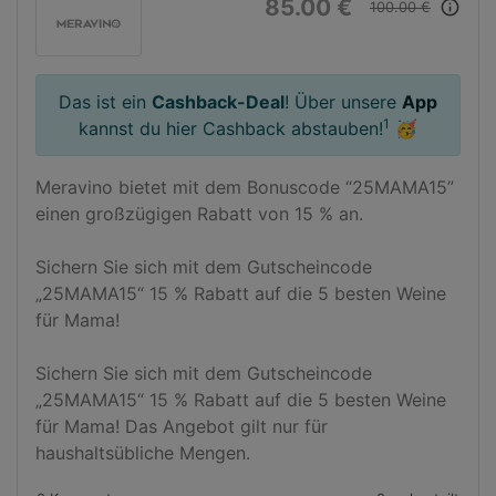
85.00 €
info_outline
100.00 €
Das ist ein
Cashback-Deal
! Über unsere
App
1
kannst du hier Cashback abstauben!
🥳
Meravino bietet mit dem Bonuscode “25MAMA15” 
einen großzügigen Rabatt von 15 % an.

Sichern Sie sich mit dem Gutscheincode 
„25MAMA15“ 15 % Rabatt auf die 5 besten Weine 
für Mama!

Sichern Sie sich mit dem Gutscheincode 
„25MAMA15“ 15 % Rabatt auf die 5 besten Weine 
für Mama! Das Angebot gilt nur für 
haushaltsübliche Mengen.