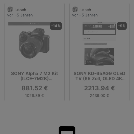
luksch
luksch
vor ~5 Jahren
vor ~5 Jahren
-14%
-9%
SONY Alpha 7 M2 Kit
SONY KD-65AG9 OLED
(ILCE-7M2K)
TV (65 Zoll, OLED 4K,
Systemkamera 24.3
SMART TV, Android TV)
881.52 €
2213.94 €
Megapixel mit Objektiv
28-70 mm, 7,6 cm
1026.89 €
2439.00 €
Display, WLAN mit
Objektiv