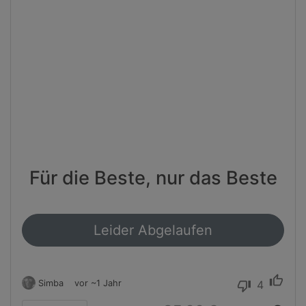
Für die Beste, nur das Beste
Leider Abgelaufen
thumb_up
Simba
vor ~1 Jahr
4
thumb_down