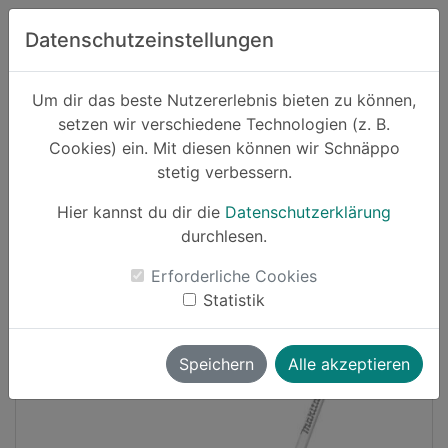
Zum Hauptinhalt springen
Datenschutzeinstellungen
Schnäppo.
Um dir das beste Nutzererlebnis bieten zu können,
Suchen
setzen wir verschiedene Technologien (z. B.
home
Cookies) ein. Mit diesen können wir Schnäppo
Schnäppchen
Haushalt und Garten
stetig verbessern.
Hier kannst du dir die
Datenschutzerklärung
-20%
durchlesen.
Erforderliche Cookies
Statistik
Speichern
Alle akzeptieren