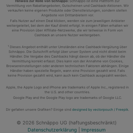
Hinweis zur Rolle von Schnäppo:
Schnäppo ist eine Plattform zur
Vermittlung von Rabattangeboten, Gutscheinen und Cashback-Aktionen. Wir
verkaufen keine eigenen Produkte oder Dienstleistungen, sondern stellen
Angebote von Drittanbietern vor.
Falls Nutzer auf einen Deal klicken, werden sie zum jeweiligen Anbieter
weitergeleitet, bei dem der Kauf direkt erfolgt. In einigen Fällen erhalten wir
eine Provision über Affiliate-Netzwerke, die wir teilweise in Form von
Cashback an unsere Nutzer weitergeben.
1
Dieses Angebot enthält unter Umständen eine Cashback-Vergütung über
Schnäppo. Die Gutschrift erfolgt über unser System und nicht direkt beim
Händler. Die Vergabe des Cashbacks hängt davon ab, ob der Händler die
Vermittlung korrekt erfasst. Dies kann von der Annahme von Cookies,
Browsereinstellungen oder anderen technischen Faktoren abhängen. Einige
Händler haben spezielle Regeln, wann eine Provision gezahlt wird. Falls
keine Provision gezahlt wird, kann auch kein Cashback ausgezahlt werden.
Apple, the Apple Logo and iPhone are trademarks of Apple Inc., registered in
the U.S. and other countries.
Google Play and the Google Play logo are trademarks of Google LLC.
Dir gefallen unsere Grafiken? Einige sind
designed by vectorpouch / Freepik
.
© 2026 Schnäppo UG (haftungsbeschränkt)
Datenschutzerklärung
|
Impressum