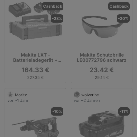
Cashback
Cashback
-28%
-20%
Makita LXT -
Makita Schutzbrille
Batterieladegerät +
LE00772796 schwarz
Batterie - für Makita
164.33 €
23.42 €
DHR263Z, DHR263ZJ,
DHR264Z, DHR264ZJ,
227.35 €
29.14 €
DUH651Z, DUR364LZ
(198116-4) -
Sonderposten
Moritz
wolverine
vor ~1 Jahr
vor ~2 Jahren
-10%
-11%