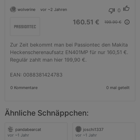
thumb_up
wolverine
vor ~2 Jahren
0
thumb_down
160.51 €
info_outline
199.90 €
Zur Zeit bekommt man bei Passiontec den Makita 
Heckenscherenaufsatz EN401MP für nur 160,51 €. 
Regulär zahlt man hier 199,90 €.

EAN: 0088381424783
0 Kommentare
0 mal geteilt
Ähnliche Schnäppchen:
pandabearcat
joschi1337
vor ~1 Jahr
vor ~1 Jahr