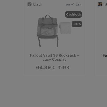
luksch
vor ~1 Jahr
lu
Cashback
-30%
Fallout Vault 33 Rucksack -
Fa
Lucy Cosplay
64.39 €
91.99 €