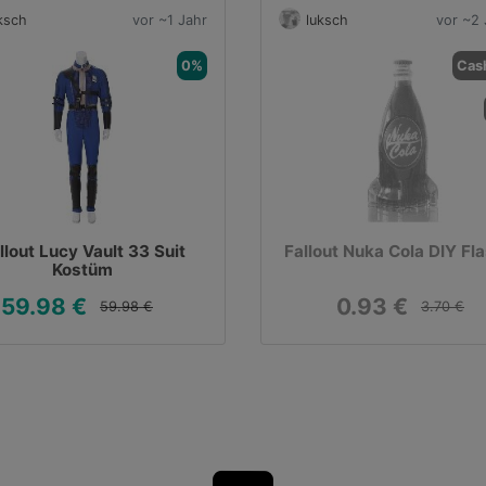
ksch
vor ~1 Jahr
luksch
vor ~2 
0%
Cas
llout Lucy Vault 33 Suit
Fallout Nuka Cola DIY Fl
Kostüm
59.98 €
0.93 €
59.98 €
3.70 €