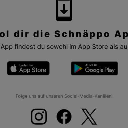
system_update
ol dir die Schnäppo A
App findest du sowohl im App Store als au
Folge uns auf unseren Social-Media-Kanälen!