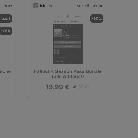
Jahren
luksch
vor ~6 Jahren
hback
-60%
-75%
asche
Fallout 4 Season Pass Bundle
(alle Addons!)
19.99 €
49.99 €