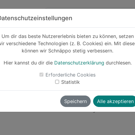
Zum Hauptinhalt springen
ck
Partner
Datenschutzeinstellungen
er
Um dir das beste Nutzererlebnis bieten zu können, setzen
ir verschiedene Technologien (z. B. Cookies) ein. Mit dies
---%
können wir Schnäppo stetig verbessern.
Fallout – St
Hier kannst du dir die
Datenschutzerklärung
durchlesen.
Erforderliche Cookies
Zum
Statistik
luksch
vor ~1 Jahr
Speichern
Alle akzeptieren
Amazon
Angebot