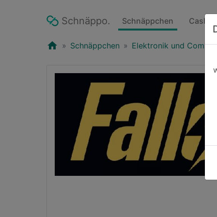
Schnäppo.
Schnäppchen
Cashba
home
Schnäppchen
Elektronik und Comput
w