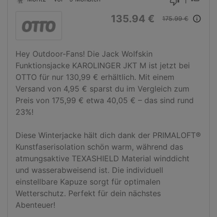
1
thumb_down
135.94 €
info_outline
175.99 €
Hey Outdoor-Fans! Die Jack Wolfskin 
Funktionsjacke KAROLINGER JKT M ist jetzt bei 
OTTO für nur 130,99 € erhältlich. Mit einem 
Versand von 4,95 € sparst du im Vergleich zum 
Preis von 175,99 € etwa 40,05 € – das sind rund 
23%! 

Diese Winterjacke hält dich dank der PRIMALOFT® 
Kunstfaserisolation schön warm, während das 
atmungsaktive TEXASHIELD Material winddicht 
und wasserabweisend ist. Die individuell 
einstellbare Kapuze sorgt für optimalen 
Wetterschutz. Perfekt für dein nächstes 
Abenteuer! 
