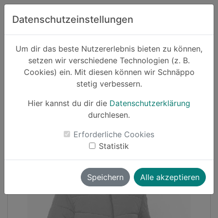
Zum Hauptinhalt springen
Datenschutzeinstellungen
Schnäppo.
Um dir das beste Nutzererlebnis bieten zu können,
Suchen
setzen wir verschiedene Technologien (z. B.
home
Cookies) ein. Mit diesen können wir Schnäppo
Schnäppchen
Mode
stetig verbessern.
Hier kannst du dir die
Datenschutzerklärung
-23%
durchlesen.
Erforderliche Cookies
Statistik
Speichern
Alle akzeptieren