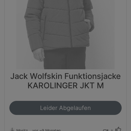
Jack Wolfskin Funktionsjacke
KAROLINGER JKT M
Leider Abgelaufen
thumb_up
Moritz
vor ~9 Monaten