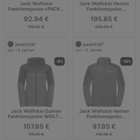
Jack Wolfskin
Jack Wolfskin Herren
Funktionsjacke »PACK &
Funktionsjacke
GO OVERHEAD W«
EMBERBERG 3L JKT M
92.94 €
195.85 €
119.92 €
239.95 €
joschi1337
joschi1337
vor ~3 Jahren
vor ~3 Jahren
-8%
-18%
Jack Wolfskin Damen
Jack Wolfskin Herren
Funktionsjacke WEILTAL
Funktionsjacke
2L JKT W
FELDBERG HOODY M
107.85 €
97.85 €
116.91 €
119.95 €