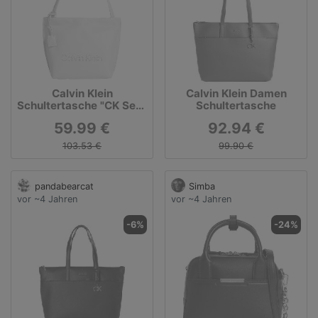
Calvin Klein
Calvin Klein Damen
Schultertasche "CK Set",
Schultertasche
Kunstleder, Emblem,
59.99 €
92.94 €
uni, für Damen, beige
103.53 €
99.90 €
pandabearcat
Simba
vor ~4 Jahren
vor ~4 Jahren
-6%
-24%