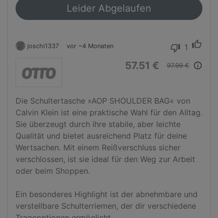
Leider Abgelaufen
thumb_up
joschi1337
vor ~4 Monaten
1
thumb_down
57.51 €
info_outline
97.99 €
Die Schultertasche »AOP SHOULDER BAG« von 
Calvin Klein ist eine praktische Wahl für den Alltag. 
Sie überzeugt durch ihre stabile, aber leichte 
Qualität und bietet ausreichend Platz für deine 
Wertsachen. Mit einem Reißverschluss sicher 
verschlossen, ist sie ideal für den Weg zur Arbeit 
oder beim Shoppen.

Ein besonderes Highlight ist der abnehmbare und 
verstellbare Schulterriemen, der dir verschiedene 
Trageoptionen ermöglicht. 
