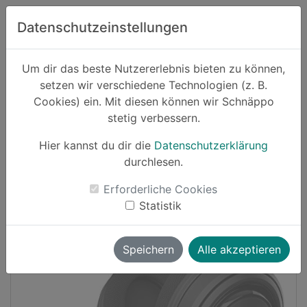
Zum Hauptinhalt springen
Datenschutzeinstellungen
Schnäppo.
Um dir das beste Nutzererlebnis bieten zu können,
Suchen
setzen wir verschiedene Technologien (z. B.
home
Cookies) ein. Mit diesen können wir Schnäppo
Schnäppchen
Elektronik und Computer
stetig verbessern.
Hier kannst du dir die
Datenschutzerklärung
-32%
durchlesen.
Erforderliche Cookies
Statistik
Speichern
Alle akzeptieren