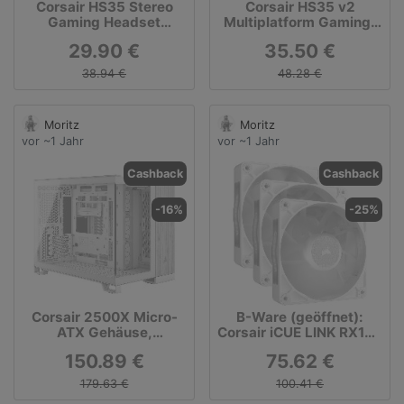
Corsair HS35 Stereo
Corsair HS35 v2
Gaming Headset
Multiplatform Gaming-
grün/schwarz
Headset
29.90 €
35.50 €
38.94 €
48.28 €
Moritz
Moritz
vor ~1 Jahr
vor ~1 Jahr
Cashback
Cashback
-16%
-25%
Corsair 2500X Micro-
B-Ware (geöffnet):
ATX Gehäuse,
Corsair iCUE LINK RX120
Tempered Glass - weiß,
RGB Computergehäuse
150.89 €
75.62 €
bambusholz
Ventilator 12 cm Weiß 3
Stück, CO-9051022-
179.63 €
100.41 €
WW