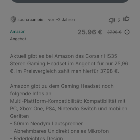
thumb_up
sourcreampie
vor ~2 Jahren
2
thumb_down
25.96 €
Amazon
info_outline
37.98 €
Angebot
Aktuell gibt es bei Amazon das Corsair HS35 
Stereo Gaming Headset im Angebot für nur 25,96 
€. Im Preisvergleich zahlt man hierfür 37,98 €.

Amazon gibt zu dem Gaming Headset noch 
folgende Infos an:

Multi-Plattform-Kompatibilität: Kompatibilität mit 
PC, Xbox One, PS4, Nintendo Switch und mobilen 
Geräten

- 50mm Neodym Lautsprecher

- Abnehmbares Unidirektionales Mikrofon

- Federleichtes Design
