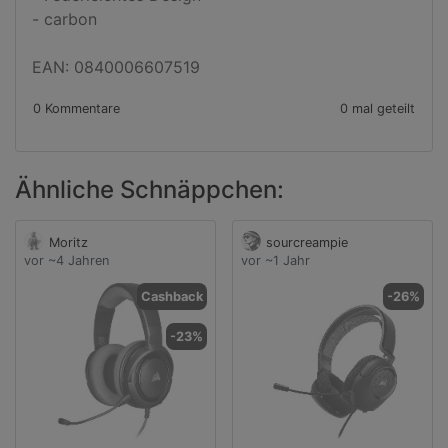
- carbon

EAN: 0840006607519
0 Kommentare
0 mal geteilt
Ähnliche Schnäppchen:
Moritz
sourcreampie
vor ~4 Jahren
vor ~1 Jahr
Cashback
-26%
-23%