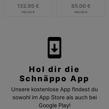
Snowboot/Winterstiefel
132.95 €
85.00 €
in der Farbe:
grass/cognac bei
145.00 €
100.00 €
Zalando im Sale
system_update
Hol dir die
Schnäppo App
Unsere kostenlose App findest du
sowohl im App Store als auch bei
Google Play!