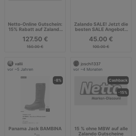
Netto-Online Gutschein:
Zalando SALE! Jetzt die
15% Rabatt auf Zalando
besten SALE Angebote
Gutscheine
günstig shoppen.
127.50 €
45.00 €
150.00 €
100.00 €
vallii
joschi1337
vor ~5 Jahren
vor ~4 Monaten
-8%
Cashback
-15%
Panama Jack BAMBINA
15 % ohne MBW auf alle
-
Zalando Gutscheine