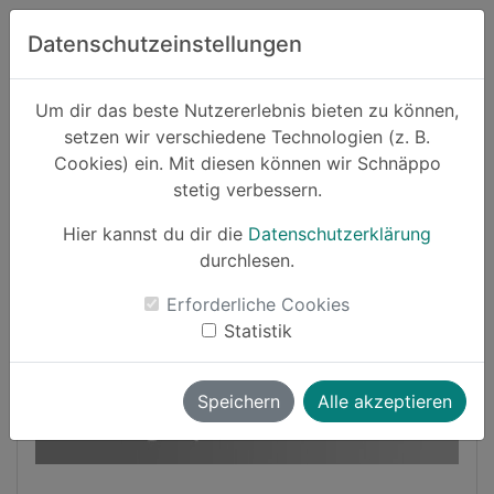
Zum Hauptinhalt springen
Datenschutzeinstellungen
Schnäppo.
Um dir das beste Nutzererlebnis bieten zu können,
Suchen
setzen wir verschiedene Technologien (z. B.
home
Cookies) ein. Mit diesen können wir Schnäppo
Schnäppchen
Black Friday 2024
stetig verbessern.
Hier kannst du dir die
Datenschutzerklärung
Black Friday
-70%
durchlesen.
Erforderliche Cookies
Statistik
Speichern
Alle akzeptieren