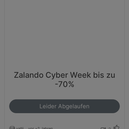
Zalando Cyber Week bis zu
-70%
Leider Abgelaufen
thumb_up
vallii
vor ~2 Jahren