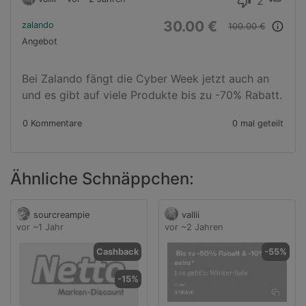
2
thumb_down
30.00 €
zalando
info_outline
100.00 €
Angebot
Bei Zalando fängt die Cyber Week jetzt auch an 
und es gibt auf viele Produkte bis zu -70% Rabatt.
0 Kommentare
0 mal geteilt
Ähnliche Schnäppchen:
sourcreampie
vallii
vor ~1 Jahr
vor ~2 Jahren
Cashback
-55%
-15%