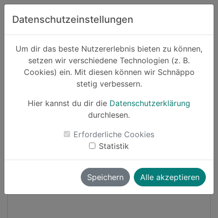
Zum Hauptinhalt springen
Datenschutzeinstellungen
Schnäppo.
Um dir das beste Nutzererlebnis bieten zu können,
Suchen
setzen wir verschiedene Technologien (z. B.
home
Cookies) ein. Mit diesen können wir Schnäppo
Schnäppchen
Mode
stetig verbessern.
Hier kannst du dir die
Datenschutzerklärung
-55%
durchlesen.
Erforderliche Cookies
Statistik
Speichern
Alle akzeptieren