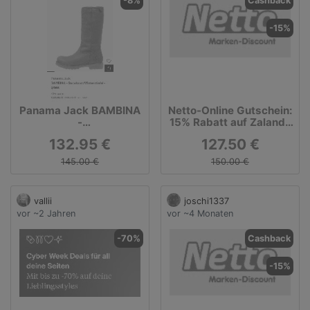
-8%
Cashback
-15%
Panama Jack BAMBINA
Netto-Online Gutschein:
-
15% Rabatt auf Zalando
Snowboot/Winterstiefel
Gutscheine
132.95 €
127.50 €
in der Farbe:
grass/cognac bei
145.00 €
150.00 €
Zalando im Sale
vallii
joschi1337
vor ~2 Jahren
vor ~4 Monaten
-70%
Cashback
-15%