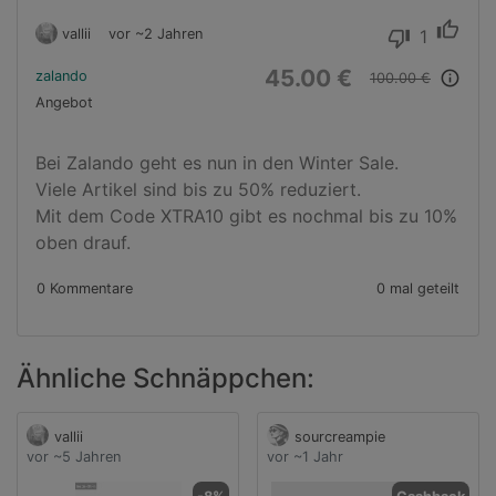
thumb_up
vallii
vor ~2 Jahren
1
thumb_down
45.00 €
zalando
info_outline
100.00 €
Angebot
Bei Zalando geht es nun in den Winter Sale.

Viele Artikel sind bis zu 50% reduziert.

Mit dem Code XTRA10 gibt es nochmal bis zu 10% 
oben drauf.
0 Kommentare
0 mal geteilt
Ähnliche Schnäppchen:
vallii
sourcreampie
vor ~5 Jahren
vor ~1 Jahr