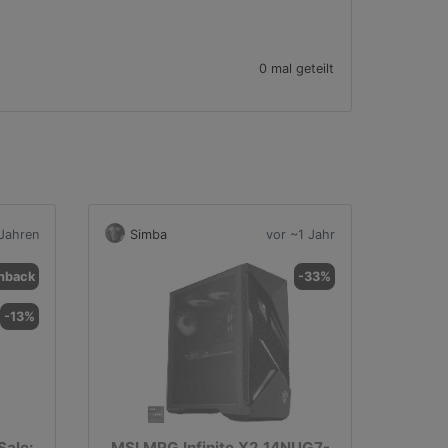
0 mal geteilt
Jahren
Simba
vor ~1 Jahr
hback
-33%
-13%
Sale:
MSI MPG Infinite X2 14NUG7-