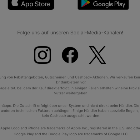
Folge uns auf unseren Social-Media-Kanälen!
tlung von Rabattangeboten, Gutscheinen und Cashback-Aktionen. Wir verkaufen ke
Drittanbietern vor.
geleitet, bei dem der Kauf direkt erfolgt. In einigen Fällen erhalten wir eine Prov
Nutzer weitergeben.
po. Die Gutschrift erfolgt über unser System und nicht direkt beim Händler. Die
anderen technischen Faktoren abhängen. Einige Händler haben spezielle Regeln, wan
kein Cashback ausgezahlt werden.
 Apple Logo and iPhone are trademarks of Apple Inc., registered in the U.S. and oth
Google Play and the Google Play logo are trademarks of Google LLC.