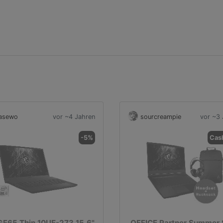
asewo
vor ~4 Jahren
sourcreampie
vor ~3 
-5%
Cas
GF65 Thin 10UE-273 15,6"
OFFICE Partner Summer 