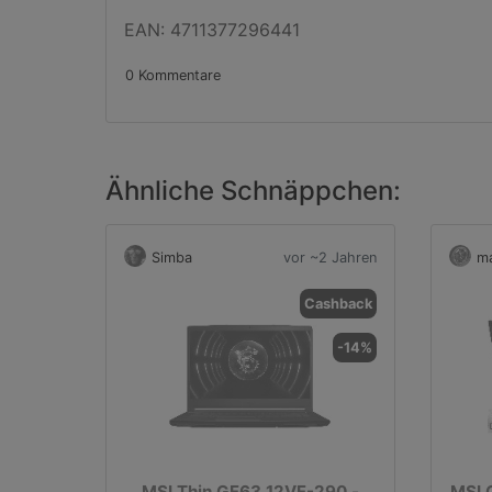
EAN: 4711377296441
0 Kommentare
Ähnliche Schnäppchen:
Simba
vor ~2 Jahren
m
Cashback
-14%
MSI Thin GF63 12VF-290 -
MSI 