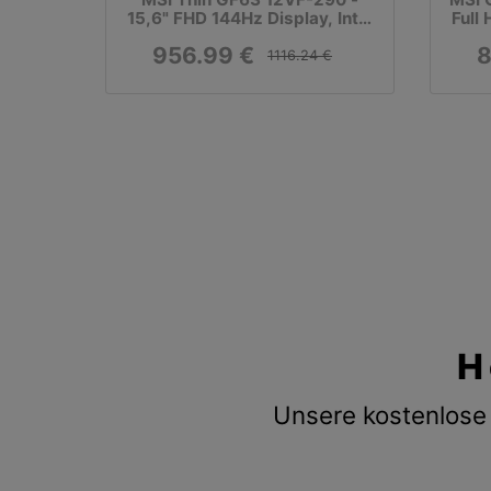
15,6" FHD 144Hz Display, Intel
Full
Core i7-12650H, 16GB RAM,
3
956.99 €
8
512GB SSD, NVIDIA RTX 4060,
1116.24 €
FreeDOS
H
Unsere kostenlose 