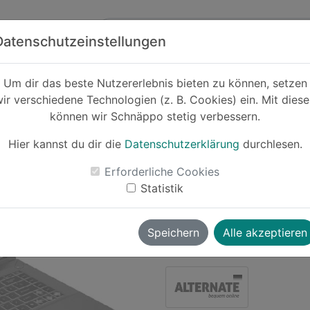
Zum Hauptinhalt springen
ck
Partner
Datenschutzeinstellungen
er
Um dir das beste Nutzererlebnis bieten zu können, setzen
ir verschiedene Technologien (z. B. Cookies) ein. Mit dies
-22%
können wir Schnäppo stetig verbessern.
MSI Thin 15
Hier kannst du dir die
Datenschutzerklärung
durchlesen.
Erforderliche Cookies
Statistik
Le
Speichern
Alle akzeptieren
wolverine
vor ~1 Jahr