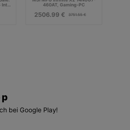
Intel
460AT, Gaming-PC
ok,
2506.99 €
 SSD,
3751.55 €
pp
ch bei Google Play!