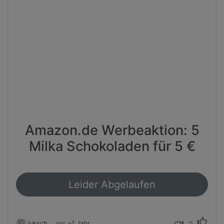
Amazon.de Werbeaktion: 5
Milka Schokoladen für 5 €
Leider Abgelaufen
thumb_up
luksch
vor ~1 Jahr