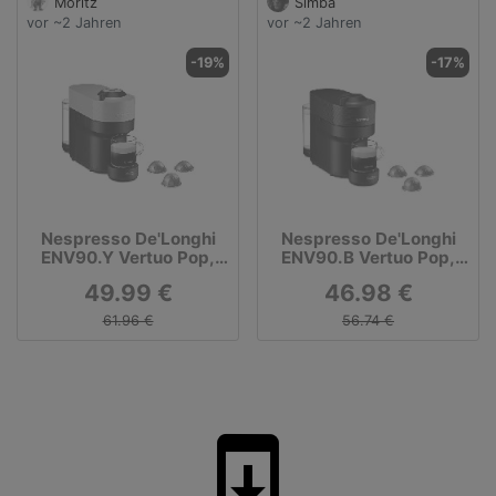
Moritz
Simba
Beleuchtung
vor ~2 Jahren
vor ~2 Jahren
-19%
-17%
Nespresso De'Longhi
Nespresso De'Longhi
ENV90.Y Vertuo Pop,
ENV90.B Vertuo Pop,
Kaffeekapselmaschine
Kaffeekapselmaschine,
49.99 €
46.98 €
bereitet 4
Tassengrößen zu,
61.96 €
56.74 €
Centrifusion-
Technologie,
Willkommens-Paket
Inbegriffen, 1350W,
Liquorice Black
system_update