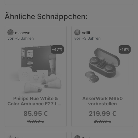
Ähnliche Schnäppchen:
masewo
vallii
vor ~5 Jahren
vor ~3 Jahren
-47%
-19%
Philips Hue White &
AnkerWork M650
Color Ambiance E27 LED
vorbestellen
3-er Starter Set,
85.95 €
219.99 €
dimmbar, 16 Mio.
Farben, steuerbar via
163.00 €
269.99 €
App, kompatibel mit
Amazon Alexa (Echo,
Echo Dot): Amazon.de: