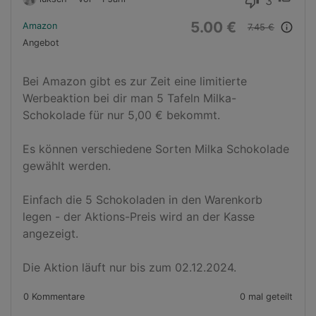
3
thumb_down
5.00 €
Amazon
info_outline
7.45 €
Angebot
Bei Amazon gibt es zur Zeit eine limitierte 
Werbeaktion bei dir man 5 Tafeln Milka-
Schokolade für nur 5,00 € bekommt.

Es können verschiedene Sorten Milka Schokolade 
gewählt werden.

Einfach die 5 Schokoladen in den Warenkorb 
legen - der Aktions-Preis wird an der Kasse 
angezeigt.

Die Aktion läuft nur bis zum 02.12.2024.
0 Kommentare
0 mal geteilt