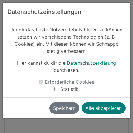
Zum Hauptinhalt springen
Datenschutzeinstellungen
Schnäppo.
Um dir das beste Nutzererlebnis bieten zu können,
Suchen
setzen wir verschiedene Technologien (z. B.
home
Cookies) ein. Mit diesen können wir Schnäppo
Schnäppchen
Lebensmittel und Getränke
stetig verbessern.
Hier kannst du dir die
Datenschutzerklärung
Black Friday
-33%
durchlesen.
Erforderliche Cookies
Statistik
Speichern
Alle akzeptieren