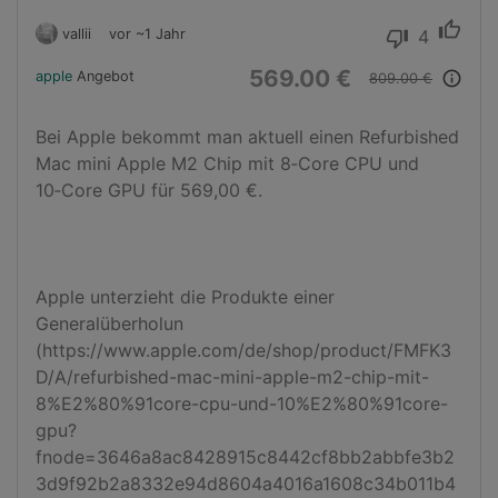
thumb_up
vallii
vor ~1 Jahr
4
thumb_down
569.00 €
apple
Angebot
info_outline
809.00 €
Bei Apple bekommt man aktuell einen Refurbished 
Mac mini Apple M2 Chip mit 8‑Core CPU und 
10‑Core GPU für 569,00 €. 

Apple unterzieht die Produkte einer 
Generalüberholun 
(https://www.apple.com/de/shop/product/FMFK3
D/A/refurbished-mac-mini-apple-m2-chip-mit-
8%E2%80%91core-cpu-und-10%E2%80%91core-
gpu?
fnode=3646a8ac8428915c8442cf8bb2abbfe3b2
3d9f92b2a8332e94d8604a4016a1608c34b011b4