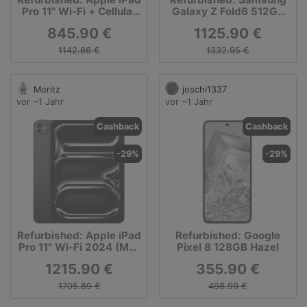
Pro 11" Wi-Fi + Cellular
Galaxy Z Fold6 512GB
2024 (M4) 256GB silber
pink
845.90 €
1125.90 €
1142.66 €
1332.95 €
Moritz
joschi1337
vor ~1 Jahr
vor ~1 Jahr
Cashback
Cashback
-29%
-29%
Refurbished: Apple iPad
Refurbished: Google
Pro 11" Wi-Fi 2024 (M4)
Pixel 8 128GB Hazel
2TB space schwarz
1215.90 €
355.90 €
1705.89 €
498.99 €