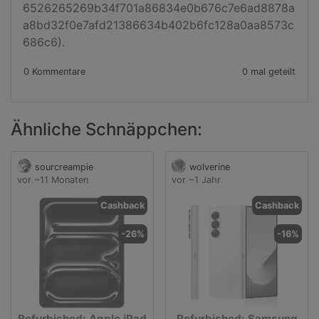
6526265269b34f701a86834e0b676c7e6ad8878a
a8bd32f0e7afd21386634b402b6fc128a0aa8573c
686c6).
0 Kommentare
0 mal geteilt
Ähnliche Schnäppchen:
sourcreampie
wolverine
vor ~11 Monaten
vor ~1 Jahr
Cashback
Cashback
-26%
-16%
Refurbished: Apple iPad
Refurbished: Samsung