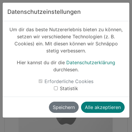
Zum Hauptinhalt springen
Datenschutzeinstellungen
Schnäppo.
Um dir das beste Nutzererlebnis bieten zu können,
Suchen
setzen wir verschiedene Technologien (z. B.
home
Cookies) ein. Mit diesen können wir Schnäppo
Schnäppchen
Elektronik und Computer
stetig verbessern.
Hier kannst du dir die
Datenschutzerklärung
-30%
durchlesen.
Erforderliche Cookies
Statistik
Speichern
Alle akzeptieren