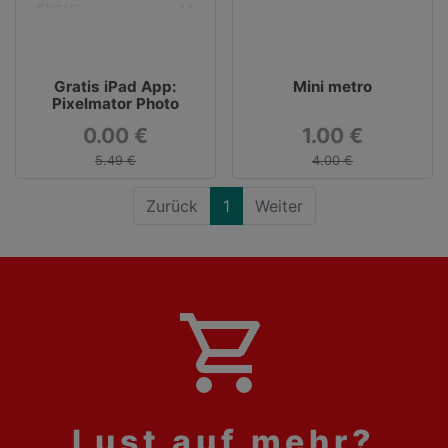
Gratis iPad App:
Mini metro
Pixelmator Photo
0.00 €
1.00 €
5.49 €
4.00 €
Zurück
1
Weiter
shopping_cart
Lust auf mehr?