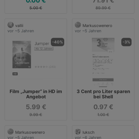
0.00 €
71.91 €
5.00 €
89.99 €
vallii
Markusowenero
vor ~5 Jahren
vor ~5 Jahren
-40%
-3%
Film „Jumper“ in HD im
3 Cent pro Liter sparen
Angebot
bei Shell
5.99 €
0.97 €
9.99 €
1.00 €
Markusowenero
luksch
vor ~5 Jahren
vor ~6 Jahren