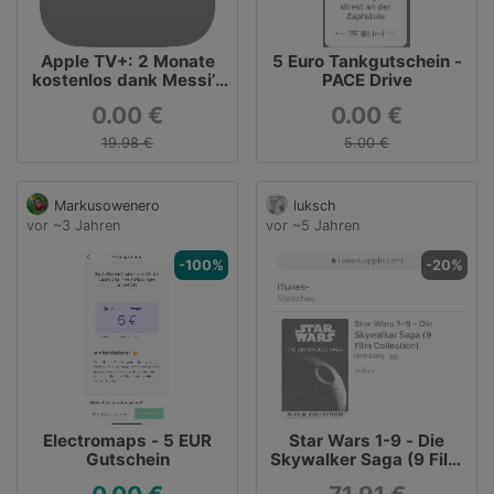
Apple TV+: 2 Monate
5 Euro Tankgutschein -
kostenlos dank Messi’s
PACE Drive
World Cup „Special“!
0.00 €
0.00 €
19.98 €
5.00 €
Markusowenero
luksch
vor ~3 Jahren
vor ~5 Jahren
-100%
-20%
Electromaps - 5 EUR
‎Star Wars 1-9 - Die
Gutschein
Skywalker Saga (9 Film
Collection)