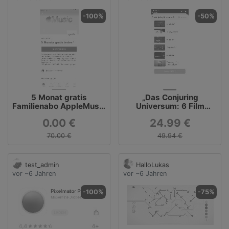
-100%
-50%
5 Monat gratis
‎„Das Conjuring
Familienabo AppleMusic
Universum: 6 Film
für Neukunden
Collection“ in iTunes
0.00 €
24.99 €
70.00 €
49.94 €
test_admin
HalloLukas
vor ~6 Jahren
vor ~6 Jahren
-100%
-75%