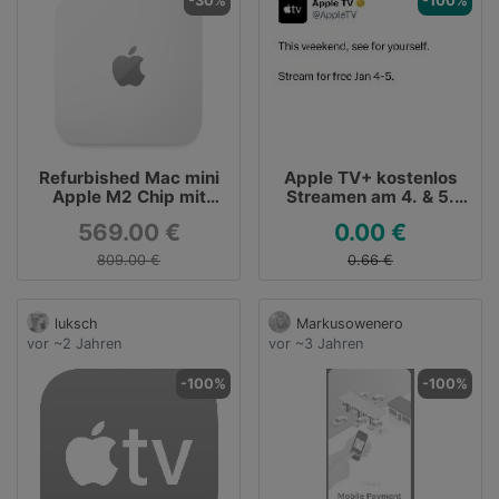
-30%
-100%
Refurbished Mac mini
Apple TV+ kostenlos
Apple M2 Chip mit
Streamen am 4. & 5.
8‑Core CPU und 10‑Core
Januar 2025
569.00 €
0.00 €
GPU - Apple (DE)
809.00 €
0.66 €
luksch
Markusowenero
vor ~2 Jahren
vor ~3 Jahren
-100%
-100%