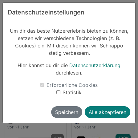
Zum Hauptinhalt springen
Datenschutzeinstellungen
Schnäppo.
Um dir das beste Nutzererlebnis bieten zu können,
Suchen
setzen wir verschiedene Technologien (z. B.
home
Cookies) ein. Mit diesen können wir Schnäppo
Anbieter
apple
stetig verbessern.
Schnäppchen von apple
Hier kannst du dir die
Datenschutzerklärung
durchlesen.
12 Angebote
Erforderliche Cookies
launch
Direkt zum Anbieter
Statistik
Speichern
Alle akzeptieren
vallii
luksch
vor ~1 Jahr
vor ~1 Jahr