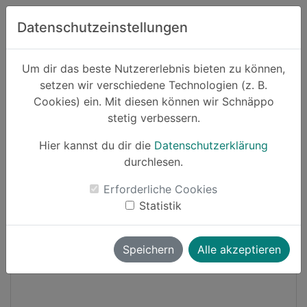
Zum Hauptinhalt springen
Datenschutzeinstellungen
Schnäppo.
Um dir das beste Nutzererlebnis bieten zu können,
Suchen
setzen wir verschiedene Technologien (z. B.
home
Cookies) ein. Mit diesen können wir Schnäppo
Schnäppchen
Elektronik und Computer
stetig verbessern.
Hier kannst du dir die
Datenschutzerklärung
-17%
durchlesen.
Erforderliche Cookies
Statistik
Speichern
Alle akzeptieren