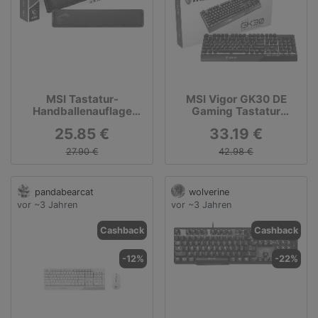
MSI Tastatur-
MSI Vigor GK30 DE
Handballenauflage
Gaming Tastatur
Vigor WR01
(kabelgebunden,
25.85 €
33.19 €
Plunger Switch,
QWERTZ Layout,
27.90 €
42.98 €
schwarz, RGB)
pandabearcat
wolverine
vor ~3 Jahren
vor ~3 Jahren
Cashback
Cashback
-12%
-22%