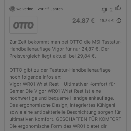
thumb_up
wolverine
vor ~2 Jahren
2
thumb_down
24.87 €
info_outline
29.84 €
Zur Zeit bekommt man bei OTTO die MSI Tastatur-
Handballenauflage Vigor für nur 24,87 €. Der 
Preisvergleich liegt aktuell bei 29,84 €.

OTTO gibt zu der Tastatur-Handballenauflage 
noch folgende Infos an:

Vigor WR01 Wrist Rest - Ultimativer Komfort für 
Gamer Die Vigor WR01 Wrist Rest ist eine 
hochwertige und bequeme Handgelenkauflage. 
Das ergonomische Design, integriertes Kühlgehl 
sowie eine antibakterielle Beschichtung sorgen für 
ultimativen komfort. GESCHAFFEN FÜR KOMFORT 
Die ergonomische Form des WR01 bietet dir 