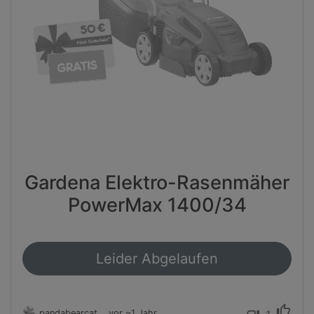
Gardena Elektro-Rasenmäher
PowerMax 1400/34
Leider Abgelaufen
thumb_up
pandabearcat
vor ~1 Jahr