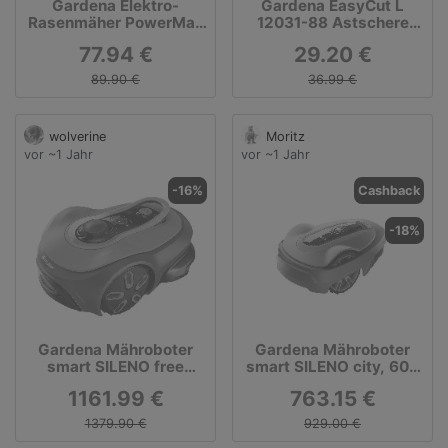
Gardena Elektro-
Gardena EasyCut L
Rasenmäher PowerMax
12031-88 Astschere
1400/34 + 30 €
Bypass
77.94 €
29.20 €
Filialgutschein
geschenkt!
89.90 €
36.99 €
wolverine
Moritz
vor ~1 Jahr
vor ~1 Jahr
-16%
Cashback
-18%
Gardena Mähroboter
Gardena Mähroboter
smart SILENO free
smart SILENO city, 600
1.200m² Set
m²
1161.99 €
763.15 €
1379.90 €
929.00 €