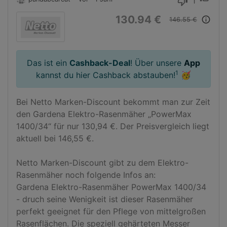
1
thumb_down
130.94 €
info_outline
146.55 €
Das ist ein
Cashback-Deal
! Über unsere
App
1
kannst du hier Cashback abstauben!
🥳
Bei Netto Marken-Discount bekommt man zur Zeit 
den Gardena Elektro-Rasenmäher „PowerMax 
1400/34“ für nur 130,94 €. Der Preisvergleich liegt 
aktuell bei 146,55 €.

Netto Marken-Discount gibt zu dem Elektro-
Rasenmäher noch folgende Infos an:

Gardena Elektro-Rasenmäher PowerMax 1400/34 
- druch seine Wenigkeit ist dieser Rasenmäher 
perfekt geeignet für den Pflege von mittelgroßen 
Rasenflächen. Die speziell gehärteten Messer 