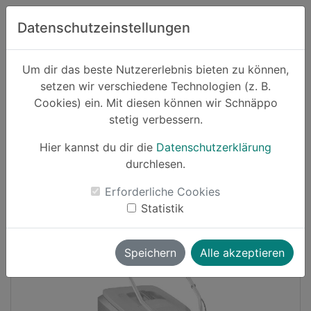
Zum Hauptinhalt springen
Datenschutzeinstellungen
Schnäppo.
Um dir das beste Nutzererlebnis bieten zu können,
Suchen
setzen wir verschiedene Technologien (z. B.
home
Cookies) ein. Mit diesen können wir Schnäppo
Schnäppchen
Haushalt und Garten
stetig verbessern.
Hier kannst du dir die
Datenschutzerklärung
Cashback
durchlesen.
-11%
Erforderliche Cookies
Statistik
Speichern
Alle akzeptieren