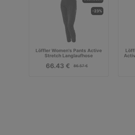
-23%
Löffler Women's Pants Active
Löff
Stretch Langlaufhose
Acti
66.43 €
86.57 €