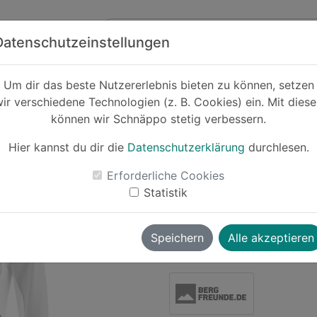
Zum Hauptinhalt springen
ck
Partner
Datenschutzeinstellungen
Um dir das beste Nutzererlebnis bieten zu können, setzen
ir verschiedene Technologien (z. B. Cookies) ein. Mit dies
Cashback
können wir Schnäppo stetig verbessern.
Löffler Women'
Transtex She
Hier kannst du dir die
Datenschutzerklärung
durchlesen.
-39%
Erforderliche Cookies
Statistik
Le
Speichern
Alle akzeptieren
wolverine
vor ~1 Jahr