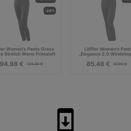
-24%
ler Women's Pants Grace
Löffler Women's Pant
ve Stretch Warm Primaloft
„Elegance 2.0 Windsto
Light“
94.98 €
85.48 €
124.40 €
97.90 €
system_update