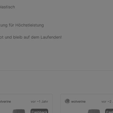
astisch

ung für Höchstleistung

ot und bleib auf dem Laufenden!

lverine
vor ~1 Jahr
wolverine
vor ~2 
Cashback
Cas