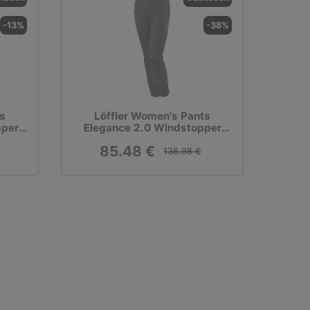
-13%
-38%
s
Löffler Women's Pants
pper
Elegance 2.0 Windstopper
Light Softshellhose
85.48 €
136.98 €