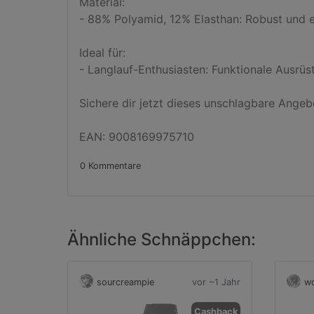
Material:

- 88% Polyamid, 12% Elasthan: Robust und el
Ideal für:

- Langlauf-Enthusiasten: Funktionale Ausrüst
Sichere dir jetzt dieses unschlagbare Angeb
EAN: 9008169975710
0 Kommentare
Ähnliche Schnäppchen:
sourcreampie
vor ~1 Jahr
wo
Cashback