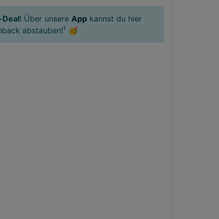
-Deal
! Über unsere
App
kannst du hier
1
hback abstauben!
🥳