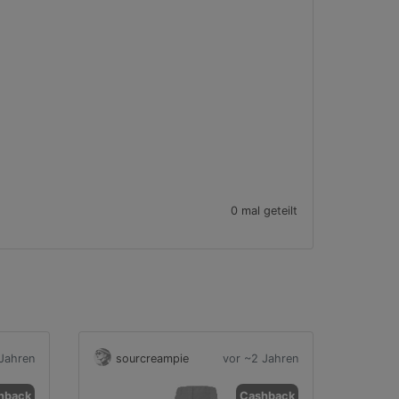
0 mal geteilt
Jahren
sourcreampie
vor ~2 Jahren
hback
Cashback