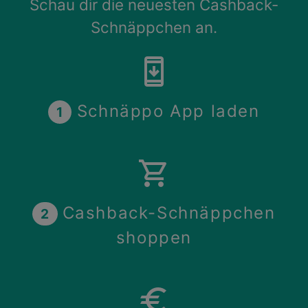
Schau dir die neuesten Cashback-
Schnäppchen an.
security_update
Schnäppo App laden
1
shopping_cart
Cashback-Schnäppchen
2
shoppen
euro