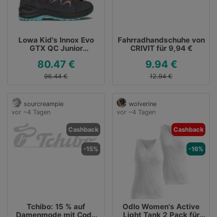
Lowa Kid's Innox Evo
Fahrradhandschuhe von
GTX QC Junior
CRIVIT für 9,94 €
Wanderschuhe Gr 28
80.47 €
9.94 €
grau für 80,47 €
96.44 €
12.94 €
sourcreampie
wolverine
vor ~4 Tagen
vor ~4 Tagen
Cashback
Cashback
-15%
-16%
Tchibo: 15 % auf
Odlo Women's Active
Damenmode mit Code
Light Tank 2 Pack für