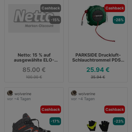
Cashback
Cashback
-15%
-28%
Netto: 15 % auf
PARKSIDE Druckluft-
ausgewählte ELO-
Schlauchtrommel PDST
Artikel ohne MBW
5 B2 für 25,94 €
85.00 €
25.94 €
inklusive Versand
100.00 €
35.94 €
wolverine
wolverine
vor ~4 Tagen
vor ~4 Tagen
Cashback
Cashback
-17%
-23%