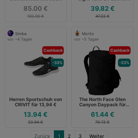
DAMEN15
39,82 €
85.00 €
39.82 €
100.00 €
47.22 €
Simba
Moritz
vor ~4 Tagen
vor ~5 Tagen
Cashback
Cashback
-33%
-23%
Herren Sportschuh von
The North Face Glen
CRIVIT für 13,94 €
Canyon Daypack für
61,44 €
13.94 €
61.44 €
20.94 €
79.72 €
Zurück
1
2
3
Weiter