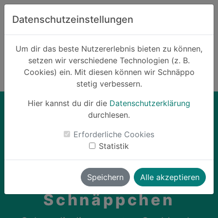
Zum Hauptinhalt springen
Datenschutzeinstellungen
Schnäppo.
Um dir das beste Nutzererlebnis bieten zu können,
Suchen
setzen wir verschiedene Technologien (z. B.
home
Cookies) ein. Mit diesen können wir Schnäppo
Schnäppchen
Cashback
stetig verbessern.
Hier kannst du dir die
Datenschutzerklärung
durchlesen.
card_giftcard
Erforderliche Cookies
Statistik
Cashback-
Speichern
Alle akzeptieren
Schnäppchen