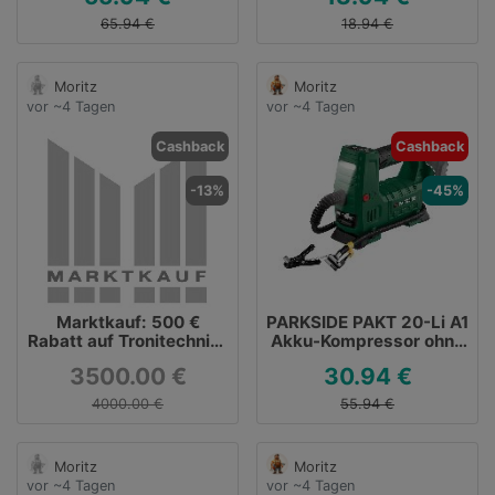
65.94 €
18.94 €
Moritz
Moritz
vor ~4 Tagen
vor ~4 Tagen
Cashback
Cashback
-13%
-45%
Marktkauf: 500 €
PARKSIDE PAKT 20-Li A1
Rabatt auf Tronitechnik-
Akku-Kompressor ohne
Artikel ohne MBW
Akku/Ladegerät für
3500.00 €
30.94 €
30,94 €
4000.00 €
55.94 €
Moritz
Moritz
vor ~4 Tagen
vor ~4 Tagen