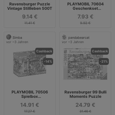
Ravensburger Puzzle
PLAYMOBIL 70604
Vintage Stillleben 500T
Geschenkset
Sternengucker
9.14 €
7.93 €
11.41 €
9.92 €
Simba
pandabearcat
vor ~3 Jahren
vor ~3 Jahren
Cashback
Cashback
-14%
-21%
PLAYMOBIL 70506
Ravensburger 99 Bulli
Spielbox
Moments Puzzle
Piratenabenteuer
14.91 €
24.79 €
17.27 €
31.46 €