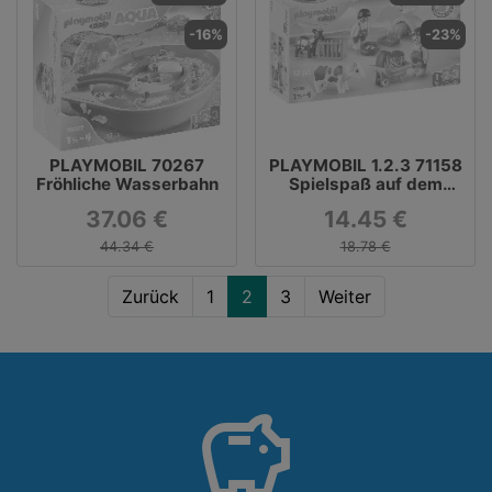
-16%
-23%
PLAYMOBIL 70267
PLAYMOBIL 1.2.3 71158
Fröhliche Wasserbahn
Spielspaß auf dem
Bauernhof
37.06 €
14.45 €
44.34 €
18.78 €
Zurück
1
2
3
Weiter
savings