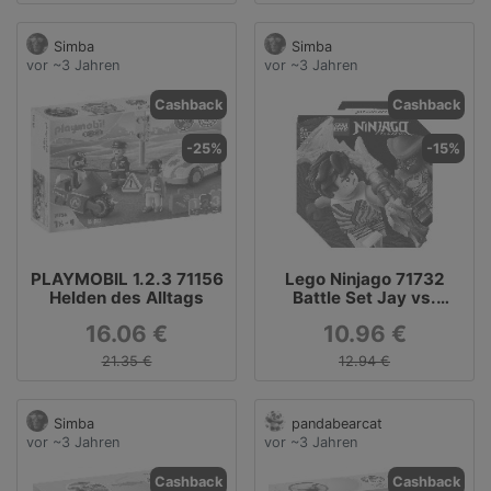
Simba
Simba
vor ~3 Jahren
vor ~3 Jahren
Cashback
Cashback
-25%
-15%
PLAYMOBIL 1.2.3 71156
Lego Ninjago 71732
Helden des Alltags
Battle Set Jay vs.
Serpentine
16.06 €
10.96 €
21.35 €
12.94 €
Simba
pandabearcat
vor ~3 Jahren
vor ~3 Jahren
Cashback
Cashback