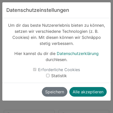
Zum Hauptinhalt springen
Datenschutzeinstellungen
Schnäppo.
Um dir das beste Nutzererlebnis bieten zu können,
Suchen
setzen wir verschiedene Technologien (z. B.
home
Cookies) ein. Mit diesen können wir Schnäppo
Partner
Spiele Max
stetig verbessern.
Hier kannst du dir die
Datenschutzerklärung
durchlesen.
Schnäppchen von Spiele Max
Erforderliche Cookies
Statistik
48 Angebote |
bis zu
2.5% Cashback
launch
Direkt zum Partner
Speichern
Alle akzeptieren