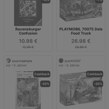
-15%
-7%
Ravensburger
PLAYMOBIL 70075 Dels
Confusion
Food Truck
10.98 €
26.98 €
12.99 €
28.89 €
sourcreampie
joschi1337
vor ~3 Jahren
vor ~3 Jahren
Cashback
Cashback
-20%
-20%