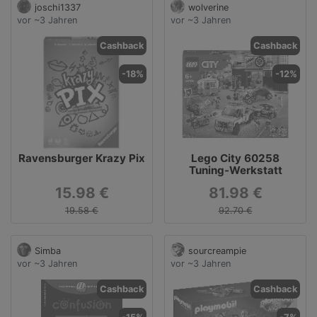
joschi1337
wolverine
vor ~3 Jahren
vor ~3 Jahren
Cashback
Cashback
-18%
-12%
Ravensburger Krazy Pix
Lego City 60258
Tuning-Werkstatt
15.98 €
81.98 €
19.58 €
92.70 €
Simba
sourcreampie
vor ~3 Jahren
vor ~3 Jahren
Cashback
Cashback