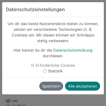
Zum Hauptinhalt springen
Datenschutzeinstellungen
Schnäppo.
Um dir das beste Nutzererlebnis bieten zu können,
Suchen
setzen wir verschiedene Technologien (z. B.
home
Cookies) ein. Mit diesen können wir Schnäppo
Anbieter
dunkindelivery
stetig verbessern.
Schnäppchen von
Hier kannst du dir die
Datenschutzerklärung
dunkindelivery
durchlesen.
1 Angebot
Erforderliche Cookies
Statistik
launch
Direkt zum Anbieter
Speichern
Alle akzeptieren
vallii
vor ~4 Jahren