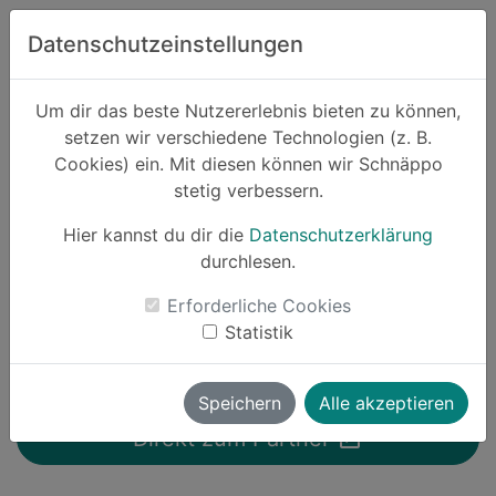
Zum Hauptinhalt springen
Datenschutzeinstellungen
Schnäppo.
Um dir das beste Nutzererlebnis bieten zu können,
Suchen
setzen wir verschiedene Technologien (z. B.
home
Cookies) ein. Mit diesen können wir Schnäppo
Partner
The Body Shop
stetig verbessern.
Hier kannst du dir die
Datenschutzerklärung
durchlesen.
Schnäppchen von The Body
Erforderliche Cookies
Shop
Statistik
2 Angebote |
bis zu
10% Cashback
Speichern
Alle akzeptieren
launch
Direkt zum Partner