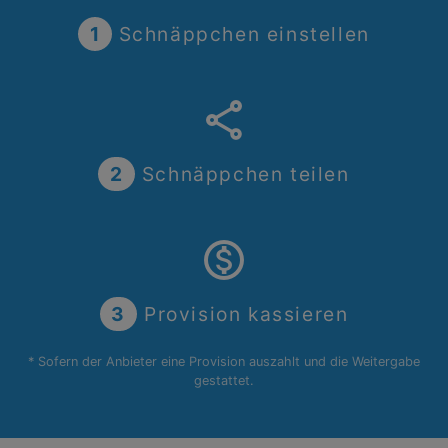
1
Schnäppchen einstellen
share
2
Schnäppchen teilen
monetization_on
3
Provision kassieren
* Sofern der Anbieter eine Provision auszahlt und die Weitergabe
gestattet.