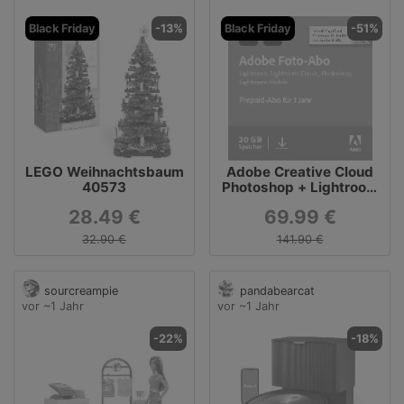
Black Friday
-13%
Black Friday
-51%
LEGO Weihnachtsbaum
Adobe Creative Cloud
40573
Photoshop + Lightroom
mit 20 GB Cloud
28.49 €
69.99 €
Speicher - 1 Jahr Abo
32.90 €
141.90 €
sourcreampie
pandabearcat
vor ~1 Jahr
vor ~1 Jahr
-22%
-18%