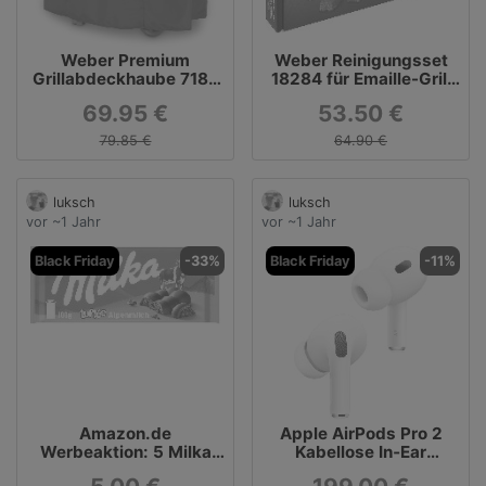
Weber Premium
Weber Reinigungsset
Grillabdeckhaube 7183
18284 für Emaille-Grill
für Spirit & Spirit II
mit Grillrost- & Emaille-
69.95 €
53.50 €
300er Modelle
Reiniger
79.85 €
64.90 €
luksch
luksch
vor ~1 Jahr
vor ~1 Jahr
Black Friday
-33%
Black Friday
-11%
Amazon.de
Apple AirPods Pro 2
Werbeaktion: 5 Milka
Kabellose In‑Ear
Schokoladen für 5 €
Kopfhörer, USB-C