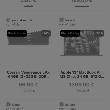
5.00 €
199.00 €
7.45 €
223.95 €
pandabearcat
luksch
vor ~1 Jahr
vor ~1 Jahr
Black Friday
-14%
Black Friday
-20%
Corsair Vengeance LPX
Apple 13" MacBook Air,
64GB (2x32GB) DDR4
M3 Chip, 24 GB, 512 GB
3200MHz C16
SSD, Mitternacht,
96.90 €
1399.00 €
MC8Q4D/A
112.90 €
1759.00 €
luksch
luksch
vor ~1 Jahr
vor ~1 Jahr