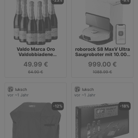
-23%
-8%
Valdo Marca Oro
roborock S8 MaxV Ultra
Valdobbiadene
Saugroboter mit 10.000
Prosecco Superiore
Pa
49.99 €
999.00 €
DOCG - 6x750 ml
64.90 €
1088.99 €
luksch
luksch
vor ~1 Jahr
vor ~1 Jahr
-12%
-18%