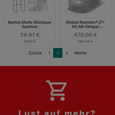
Barbie Mode-Boutique
iRobot Roomba® j7+
Spielset
WLAN-fähiger
Saugroboter mit
24.91 €
479.00 €
automatischer
Absaugstation
31.90 €
582.44 €
Zurück
1
2
3
Weiter
shopping_cart
Lust auf mehr?