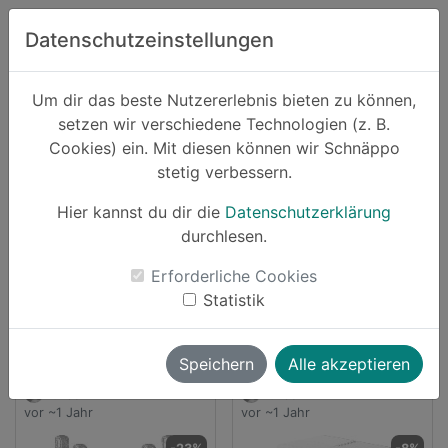
Zum Hauptinhalt springen
Datenschutzeinstellungen
Schnäppo.
Um dir das beste Nutzererlebnis bieten zu können,
Suchen
setzen wir verschiedene Technologien (z. B.
home
Cookies) ein. Mit diesen können wir Schnäppo
Anbieter
Amazon
stetig verbessern.
Schnäppchen von Amazon
Hier kannst du dir die
Datenschutzerklärung
durchlesen.
1808 Angebote
Erforderliche Cookies
launch
Direkt zum Anbieter
Statistik
Speichern
Alle akzeptieren
luksch
luksch
vor ~1 Jahr
vor ~1 Jahr