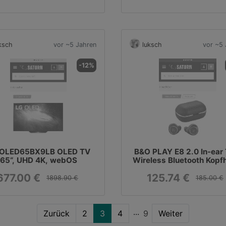
ksch
vor ~5 Jahren
luksch
vor ~5 
-12%
 OLED65BX9LB OLED TV
B&O PLAY E8 2.0 In-ear 
65“, UHD 4K, webOS
Wireless Bluetooth Kopf
Indigoblue
677.00 €
125.74 €
1898.90 €
185.00 €
Zurück
2
3
4
9
Weiter