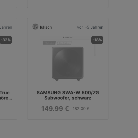
Jahren
luksch
vor ~5 Jahren
-32%
-18%
True
SAMSUNG SWA-W 500/ZG
hörer
Subwoofer, schwarz
149.99 €
182.00 €