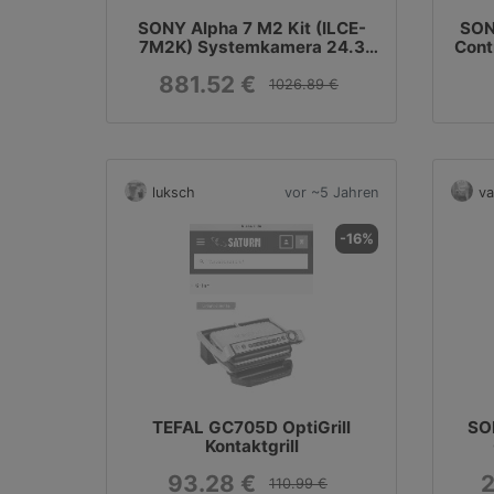
SONY Alpha 7 M2 Kit (ILCE-
SON
7M2K) Systemkamera 24.3
Cont
Megapixel mit Objektiv 28-70
881.52 €
mm, 7,6 cm Display, WLAN mit
1026.89 €
Objektiv
luksch
vor ~5 Jahren
val
-16%
TEFAL GC705D OptiGrill
SO
Kontaktgrill
Ko
93.28 €
2
110.99 €