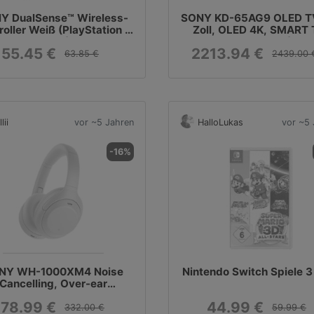
Y DualSense™ Wireless-
SONY KD-65AG9 OLED T
roller Weiß (PlayStation 5
Zoll, OLED 4K, SMART 
- PS5)
Android TV)
55.45 €
2213.94 €
63.85 €
2439.00 
lii
vor ~5 Jahren
HalloLukas
vor ~5 
-16%
NY WH-1000XM4 Noise
Nintendo Switch Spiele 3 
Cancelling, Over-ear
pfhörer Bluetooth Silber
78.99 €
44.99 €
332.00 €
59.99 €