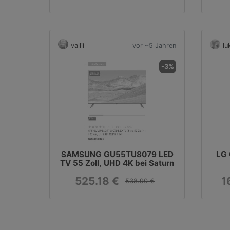
vallii
vor ~5 Jahren
lu
-3%
SAMSUNG GU55TU8079 LED
LG
TV 55 Zoll, UHD 4K bei Saturn
525.18 €
1
538.90 €