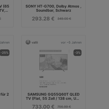
V (65
SONY HT-G700, Dolby Atmos ,
TV,
Soundbar, Schwarz
293.28 €
€
349.00 €
Jahren
vallii
vor ~5 Jahren
-25%
-3%
für 2
SAMSUNG GQ55Q60T QLED
TV (Flat, 55 Zoll / 138 cm, UHD
4K, SMART TV)
733.00 €
756.99 €