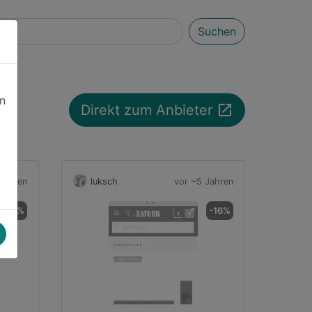
Suchen
en
launch
Direkt zum Anbieter
Jahren
luksch
vor ~5 Jahren
-9%
-16%