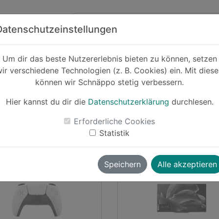
Zum Hauptinhalt springen
ck
Partner
Datenschutzeinstellungen
Um dir das beste Nutzererlebnis bieten zu können, setzen
ir verschiedene Technologien (z. B. Cookies) ein. Mit dies
können wir Schnäppo stetig verbessern.
Hier kannst du dir die
Datenschutzerklärung
durchlesen.
Erforderliche Cookies
ksch
vor ~5 Jahren
luksch
vor ~5 
Statistik
-13%
Speichern
Alle akzeptieren