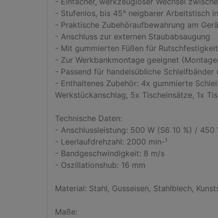
- Einfacher, werkzeugloser Wechsel zwischen
- Stufenlos, bis 45° neigbarer Arbeitstisch i
- Praktische Zubehöraufbewahrung am Gerät
- Anschluss zur externen Staubabsaugung

- Mit gummierten Füßen für Rutschfestigkeit

- Zur Werkbankmontage geeignet (Montagemat
- Passend für handelsübliche Schleifbänder u
- Enthaltenes Zubehör: 4x gummierte Schleifw
Werkstückanschlag, 5x Tischeinsätze, 1x Tis
Technische Daten:

- Anschlussleistung: 500 W (S6 10 %) / 450 
- Leerlaufdrehzahl: 2000 min-¹

- Bandgeschwindigkeit: 8 m/s

- Oszillationshub: 16 mm

Material: Stahl, Gusseisen, Stahlblech, Kunsts
Maße:
