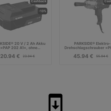
Cashback
Cas
-13%
KSIDE® 20 V / 2 Ah Akku
PARKSIDE® Elektro-
»PAP 202 A1«, ohne
Drehschlagschrauber »
Ladegerät
550 A1«
20.94 €
45.94 €
23.94 €
55.94 €
system_update