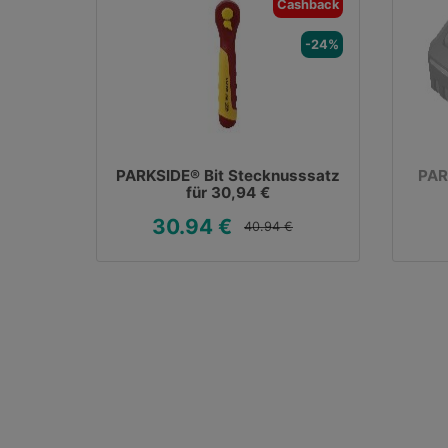
Cashback
-24%
PARKSIDE® Bit Stecknusssatz
PAR
für 30,94 €
30.94 €
40.94 €