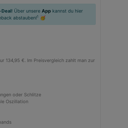
-Deal
! Über unsere
App
kannst du hier
1
hback abstauben!
🥳
r 134,95 €. Im Preisvergleich zahlt man zur 
ngen oder Schlitze

e Oszillation

bands
