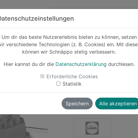
Zum Hauptinhalt springen
ck
Partner
Datenschutzeinstellungen
Um dir das beste Nutzererlebnis bieten zu können, setzen
ir verschiedene Technologien (z. B. Cookies) ein. Mit dies
Cashback
können wir Schnäppo stetig verbessern.
PARKSIDE® Spi
A1
Hier kannst du dir die
Datenschutzerklärung
durchlesen.
-37%
Erforderliche Cookies
Statistik
Le
Speichern
Alle akzeptieren
pandabearcat
vor ~2 Jahren