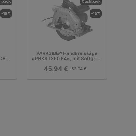
hback
Cashback
-18%
-15%
PARKSIDE® Handkreissäge
PDSSE
»PHKS 1350 E4«, mit Softgrip-
Ausstattung
45.94 €
53.94 €