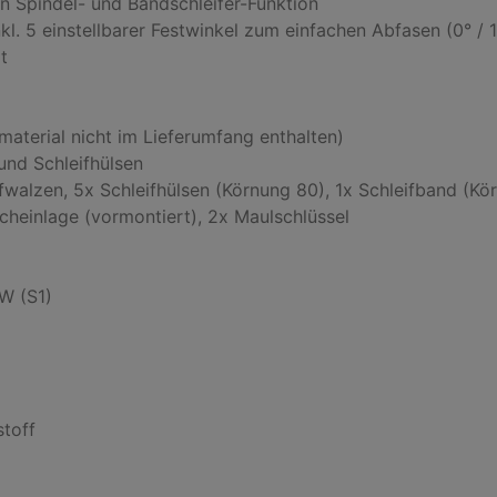
 Spindel- und Bandschleifer-Funktion

nkl. 5 einstellbarer Festwinkel zum einfachen Abfasen (0° / 15


erial nicht im Lieferumfang enthalten)

nd Schleifhülsen

alzen, 5x Schleifhülsen (Körnung 80), 1x Schleifband (Körn
cheinlage (vormontiert), 2x Maulschlüssel

W (S1)

toff
