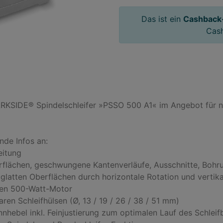
Das ist ein
Cashback
Cas
 PARKSIDE® Spindelschleifer »PSSO 500 A1« im Angebot für nu
de Infos an:

itung

flächen, geschwungene Kantenverläufe, Ausschnitte, Bohru
latten Oberflächen durch horizontale Rotation und vertikal
llen 500-Watt-Motor

ren Schleifhülsen (Ø, 13 / 19 / 26 / 38 / 51 mm)

nnhebel inkl. Feinjustierung zum optimalen Lauf des Schleif