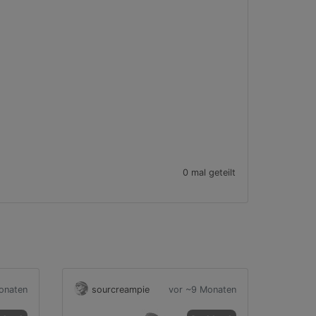
0 mal geteilt
onaten
sourcreampie
vor ~9 Monaten