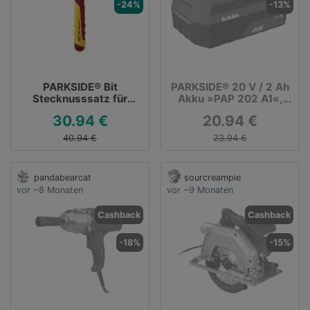
-24%
-13%
PARKSIDE® Bit
PARKSIDE® 20 V / 2 Ah
Stecknusssatz für
Akku »PAP 202 A1«,
30,94 €
ohne Ladegerät
30.94 €
20.94 €
40.94 €
23.94 €
pandabearcat
sourcreampie
vor ~8 Monaten
vor ~9 Monaten
Cashback
Cashback
-18%
-15%