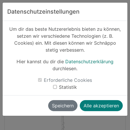
Zum Hauptinhalt springen
Datenschutzeinstellungen
Schnäppo.
Um dir das beste Nutzererlebnis bieten zu können,
Suchen
setzen wir verschiedene Technologien (z. B.
home
Cookies) ein. Mit diesen können wir Schnäppo
Schnäppchen
Haushalt und Garten
stetig verbessern.
Hier kannst du dir die
Datenschutzerklärung
Cashback
durchlesen.
-16%
Erforderliche Cookies
Statistik
Speichern
Alle akzeptieren