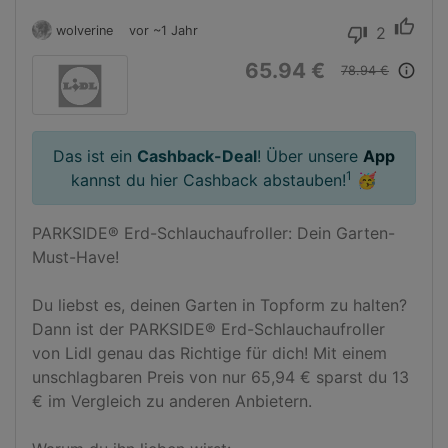
thumb_up
wolverine
vor ~1 Jahr
2
thumb_down
65.94 €
info_outline
78.94 €
Das ist ein
Cashback-Deal
! Über unsere
App
1
kannst du hier Cashback abstauben!
🥳
PARKSIDE® Erd-Schlauchaufroller: Dein Garten-
Must-Have!

Du liebst es, deinen Garten in Topform zu halten? 
Dann ist der PARKSIDE® Erd-Schlauchaufroller 
von Lidl genau das Richtige für dich! Mit einem 
unschlagbaren Preis von nur 65,94 € sparst du 13 
€ im Vergleich zu anderen Anbietern.
