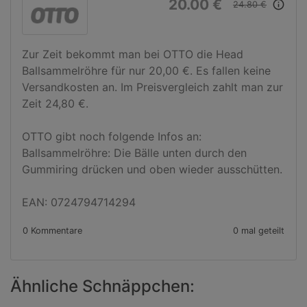
20.00 €
info_outline
24.80 €
Zur Zeit bekommt man bei OTTO die Head 
Ballsammelröhre für nur 20,00 €. Es fallen keine 
Versandkosten an. Im Preisvergleich zahlt man zur 
Zeit 24,80 €.

OTTO gibt noch folgende Infos an:

Ballsammelröhre: Die Bälle unten durch den 
Gummiring drücken und oben wieder ausschütten.

EAN: 0724794714294
0 Kommentare
0 mal geteilt
Ähnliche Schnäppchen: