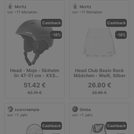
Moritz
Moritz
vor ~11 Monaten
vor ~11 Monaten
Cashback
Cashback
-18%
-18%
Head - Mojo - Skihelm
Head Club Basic Rock
Gr 47-51 cm - XXS
Mädchen - Weiß, Silber
grau/schwarz
51.42 €
26.80 €
62.75 €
32.85 €
sourcreampie
Simba
vor ~1 Jahr
vor ~1 Jahr
Cashback
Cashback