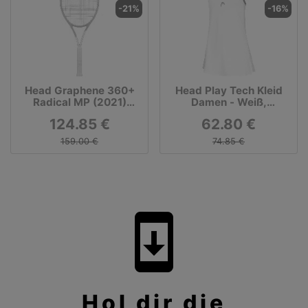
-21%
-16%
Head Graphene 360+
Head Play Tech Kleid
Radical MP (2021)
Damen - Weiß,
Turnierschläger
Dunkelblau
124.85 €
62.80 €
(besaitet)
159.00 €
74.85 €
system_update
Hol dir die