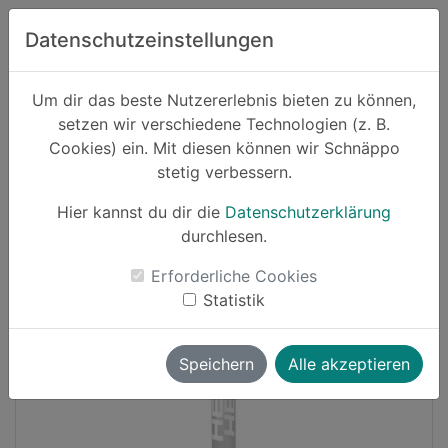
Zum Hauptinhalt springen
Datenschutzeinstellungen
Schnäppo.
Um dir das beste Nutzererlebnis bieten zu können,
Suchen
setzen wir verschiedene Technologien (z. B.
home
Cookies) ein. Mit diesen können wir Schnäppo
Schnäppchen
Sport und Freizeit
stetig verbessern.
Hier kannst du dir die
Datenschutzerklärung
-19%
durchlesen.
Erforderliche Cookies
Statistik
Speichern
Alle akzeptieren