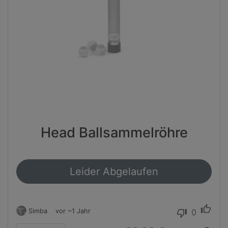
Head Ballsammelröhre
Leider Abgelaufen
thumb_up
Simba
vor ~1 Jahr
0
thumb_down