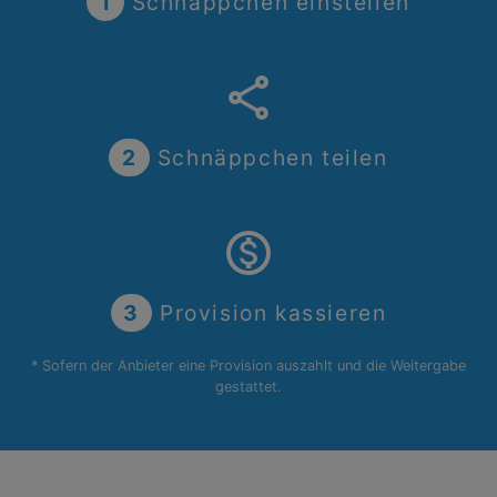
1
Schnäppchen einstellen
share
2
Schnäppchen teilen
monetization_on
3
Provision kassieren
* Sofern der Anbieter eine Provision auszahlt und die Weitergabe
gestattet.