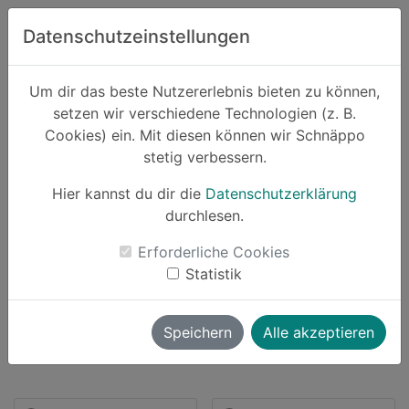
Zum Hauptinhalt springen
Datenschutzeinstellungen
Schnäppo.
Um dir das beste Nutzererlebnis bieten zu können,
Suchen
setzen wir verschiedene Technologien (z. B.
home
Cookies) ein. Mit diesen können wir Schnäppo
Partner
Mattenlager
stetig verbessern.
Hier kannst du dir die
Datenschutzerklärung
durchlesen.
Schnäppchen von Mattenlager
Erforderliche Cookies
Statistik
2 Angebote |
bis zu
4% Cashback
launch
Direkt zum Partner
Speichern
Alle akzeptieren